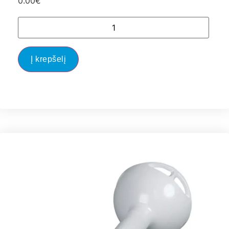
0.00
€
Į krepšelį