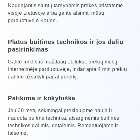
Naudojantis siuntų tarnybomis prekes pristatome
visoje Lietuvoje arba galite atsiimti mūsų
parduotuvėje Kaune.
Platus buitinės technikos ir jos dalių
pasirinkimas
Galite rinktis iš maždaug 11 tūkst. prekių mūsų
internetinėje parduotuvėje, ir dar apie 4 mln prekių
galime užsakyti pagal poreikį.
Patikima ir kokybiška
Jau 30 metų sėkmingai prekiaujame nauja ir
naudota buitine technika, atsarginėmis buitinės
technikos dalimis, detalėmis. Remontuojame ir
taisome.