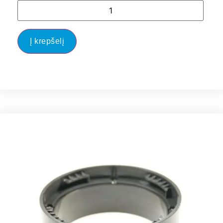
Į krepšelį