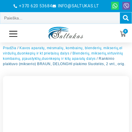
+370 620 53684
INFO@SALTUKAS.LT
0
Pradžia
/
Kavos aparatų, mėsmalių, kombainų, blenderių, mikserių,el
virdulių,duonkepių ir kt prietaisų dalys
/
Blenderių, mikserių,virtuvinių
kombainų, pjaustyklių,duonkepių ir kitų aparatų dalys
/ Rankinio
plaktuvo (mikserio) BRAUN, DELONGHI plakimo šluotelės, 2 vnt., orig.