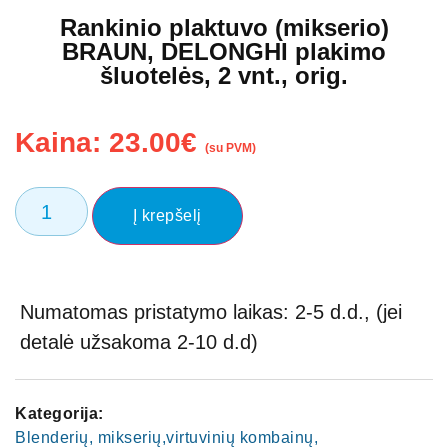
Rankinio plaktuvo (mikserio)
BRAUN, DELONGHI plakimo
šluotelės, 2 vnt., orig.
Kaina:
23.00
€
(su PVM)
Į krepšelį
Numatomas pristatymo laikas: 2-5 d.d., (jei
detalė užsakoma 2-10 d.d)
Kategorija:
Blenderių, mikserių,virtuvinių kombainų,