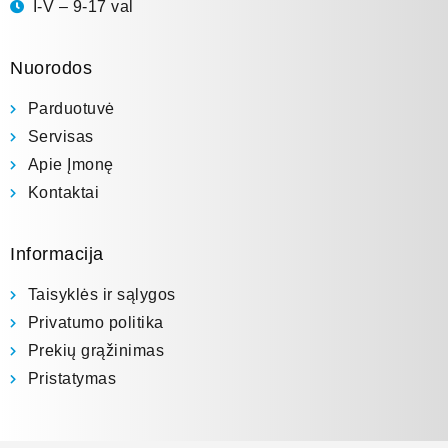
I-V – 9-17 val
Nuorodos
Parduotuvė
Servisas
Apie Įmonę
Kontaktai
Informacija
Taisyklės ir sąlygos
Privatumo politika
Prekių grąžinimas
Pristatymas