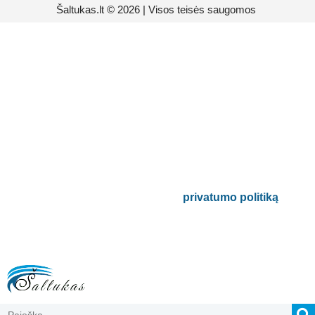
Šaltukas.lt © 2026 | Visos teisės saugomos
Prenumeruokite mūsų
naujienlaiškį
Būsite pirmieji informuoti apie naujausias
buitinės technikos tendencijas ir gausite
išskirtinių mūsų pasiūlymų.
Bus naudojamas pagal mūsų
privatumo politiką
.