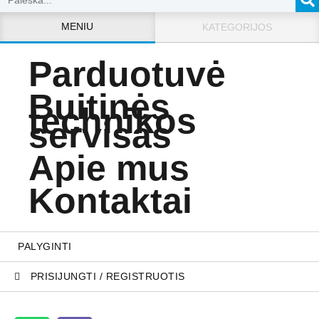
MENIU
KATEGORIJOS
Parduotuvė
Buitinės
technikos
servisas
Apie mus
Kontaktai
PALYGINTI
PRISIJUNGTI / REGISTRUOTIS