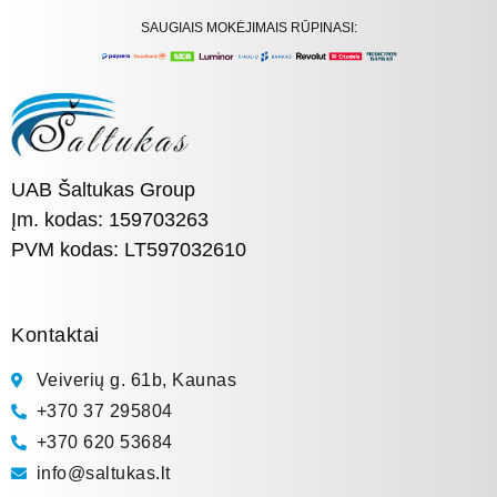
SAUGIAIS MOKĖJIMAIS RŪPINASI:
UAB Šaltukas Group
Įm. kodas: 159703263
PVM kodas: LT597032610
Kontaktai
Veiverių g. 61b, Kaunas
+370 37 295804
+370 620 53684
info@saltukas.lt