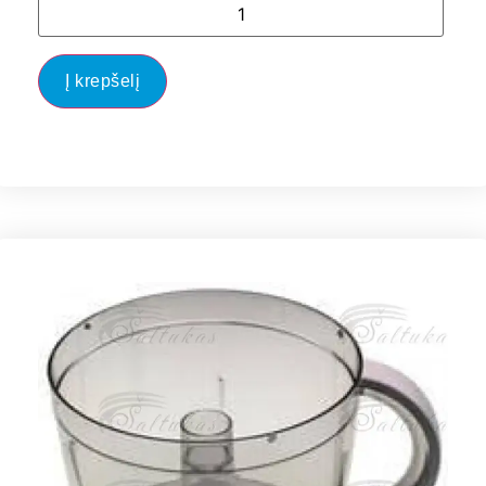
Į krepšelį