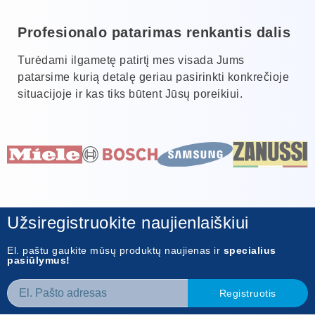
Profesionalo patarimas renkantis dalis
Turėdami ilgametę patirtį mes visada Jums
patarsime kurią detalę geriau pasirinkti konkrečioje
situacijoje ir kas tiks būtent Jūsų poreikiui.
Užsiregistruokite naujienlaiškiui
El. paštu gaukite mūsų produktų naujienas ir
specialius
pasiūlymus!
Registruotis