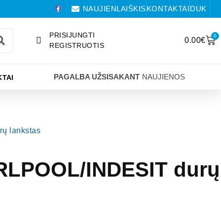
NAUJIENLAIŠKIS
KONTAKTAI
DUK
PRISIJUNGTI
0
0.00
€
REGISTRUOTIS
PAGALBA UŽSISAKANT
NAUJIENOS
TAI
ų lankstas
IRLPOOL/INDESIT durų