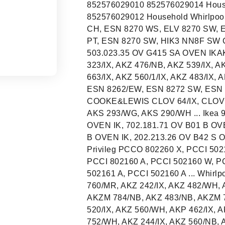
852576029010 852576029014 Hou
852576029012 Household Whirlpo
CH, ESN 8270 WS, ELV 8270 SW, 
PT, ESN 8270 SW, HIK3 NN8F SW C
503.023.35 OV G415 SA OVEN IKAKZ
323/IX, AKZ 476/NB, AKZ 539/IX, A
663/IX, AKZ 560/1/IX, AKZ 483/IX,
ESN 8262/EW, ESN 8272 SW, ESN 
COOKE&LEWIS CLOV 64/IX, CLOV 63
AKS 293/WG, AKS 290/WH ... Ikea 
OVEN IK, 702.181.71 OV B01 B OVE
B OVEN IK, 202.213.26 OV B42 S O
Privileg PCCO 802260 X, PCCI 502
PCCI 802160 A, PCCI 502160 W, P
502161 A, PCCI 502160 A ... Whi
760/MR, AKZ 242/IX, AKZ 482/WH, 
AKZM 784/NB, AKZ 483/NB, AKZM 
520/IX, AKZ 560/WH, AKP 462/IX, A
752/WH, AKZ 244/IX, AKZ 560/NB, 