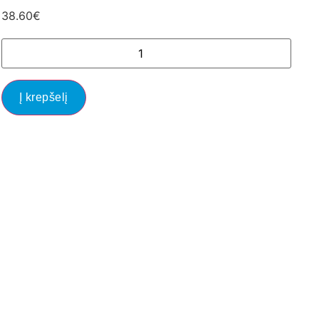
38.60
€
Į krepšelį