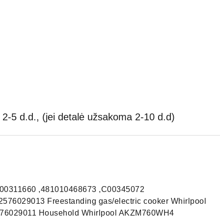
2-5 d.d., (jei detalė užsakoma 2-10 d.d)
00311660 ,481010468673 ,C00345072
76029013 Freestanding gas/electric cooker Whirlpool
6029011 Household Whirlpool AKZM760WH4