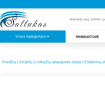
Visos kategorijos
PARDUOTUVĖ
Pradžia
/
Viryklių ir orkaičių atsarginės dalys
/
Elektrinių v