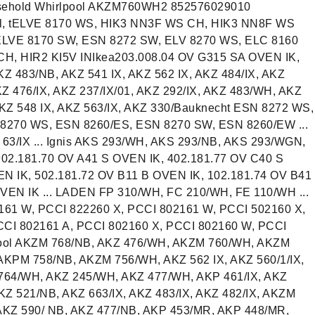
sehold Whirlpool AKZM760WH2 852576029010
ol, tELVE 8170 WS, HIK3 NN3F WS CH, HIK3 NN8F WS
ELVE 8170 SW, ESN 8272 SW, ELV 8270 WS, ELC 8160
H, HIR2 KI5V INIkea203.008.04 OV G315 SA OVEN IK,
 483/NB, AKZ 541 IX, AKZ 562 IX, AKZ 484/IX, AKZ
KZ 476/IX, AKZ 237/IX/01, AKZ 292/IX, AKZ 483/WH, AKZ
 AKZ 548 IX, AKZ 563/IX, AKZ 330/Bauknecht ESN 8272 WS,
8270 WS, ESN 8260/ES, ESN 8270 SW, ESN 8260/EW ...
/IX ... Ignis AKS 293/WH, AKS 293/NB, AKS 293/WGN,
902.181.70 OV A41 S OVEN IK, 402.181.77 OV C40 S
N IK, 502.181.72 OV B11 B OVEN IK, 102.181.74 OV B41
VEN IK ... LADEN FP 310/WH, FC 210/WH, FE 110/WH ...
161 W, PCCI 822260 X, PCCI 802161 W, PCCI 502160 X,
CCI 802161 A, PCCI 802160 X, PCCI 802160 W, PCCI
rlpool AKZM 768/NB, AKZ 476/WH, AKZM 760/WH, AKZM
AKPM 758/NB, AKZM 756/WH, AKZ 562 IX, AKZ 560/1/IX,
764/WH, AKZ 245/WH, AKZ 477/WH, AKP 461/IX, AKZ
KZ 521/NB, AKZ 663/IX, AKZ 483/IX, AKZ 482/IX, AKZM
AKZ 590/ NB, AKZ 477/NB, AKP 453/MR, AKP 448/MR,