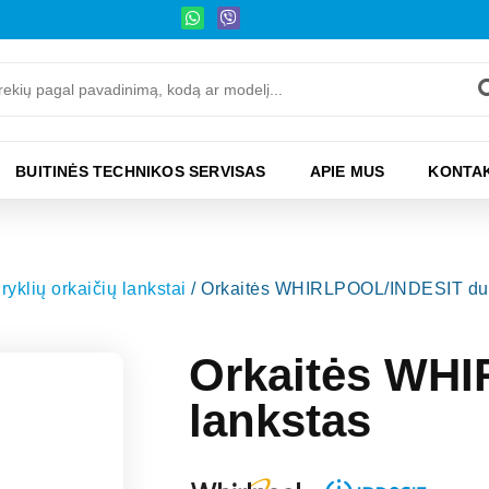
BUITINĖS TECHNIKOS SERVISAS
APIE MUS
KONTAK
iryklių orkaičių lankstai
/ Orkaitės WHIRLPOOL/INDESIT dur
Orkaitės WH
lankstas