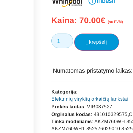
Kaina:
70.00
€
(su PVM)
Į krepšelį
Numatomas pristatymo laikas: 
Kategorija:
Elektrinių viryklių orkaičių lankstai
Prekės kodas:
VIR087527
Orginalus kodas:
481010329575,C
Tinka modeliams
: AKZM760WH 8525
AKZM760WH1 852576029010 85257