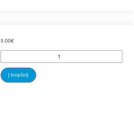
5.00
€
Į krepšelį