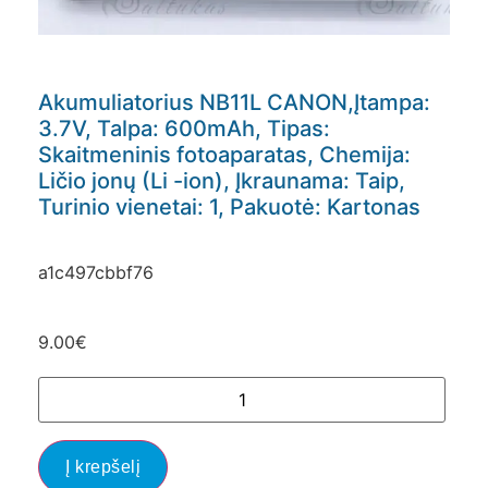
Akumuliatorius NB11L CANON,Įtampa:
3.7V, Talpa: 600mAh, Tipas:
Skaitmeninis fotoaparatas, Chemija:
Ličio jonų (Li -ion), Įkraunama: Taip,
Turinio vienetai: 1, Pakuotė: Kartonas
a1c497cbbf76
9.00
€
Į krepšelį