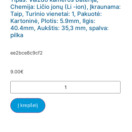
Chemija: Ličio jonų (Li -ion), Įkraunama:
Taip, Turinio vienetai: 1, Pakuotė:
Kartoninė, Plotis: 5.9mm, Ilgis:
40.4mm, Aukštis: 35,3 mm, spalva:
pilka
ee2bce8c9cf2
9.00
€
Į krepšelį