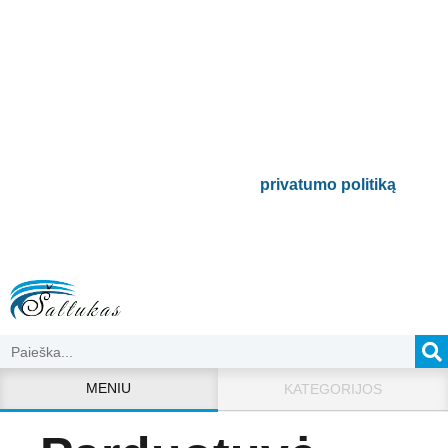
Prenumeruokite mūsų
naujienlaiškį
Būsite pirmieji informuoti apie naujausias
buitinės technikos tendencijas ir gausite
išskirtinių mūsų pasiūlymų.
Bus naudojamas pagal mūsų
privatumo politiką
.
MENIU
KATEGORIJOS