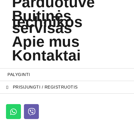
Parduotuvė
Buitinės
technikos
servisas
Apie mus
Kontaktai
PALYGINTI
PRISIJUNGTI / REGISTRUOTIS