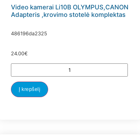
Video kamerai Li10B OLYMPUS,CANON
Adapteris ,krovimo stotelė komplektas
486196da2325
24.00
€
Į krepšelį