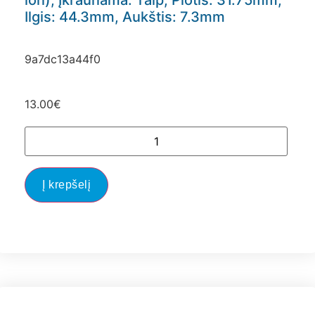
ion), Įkraunama: Taip, Plotis: 31.75mm,
Ilgis: 44.3mm, Aukštis: 7.3mm
9a7dc13a44f0
13.00
€
Į krepšelį