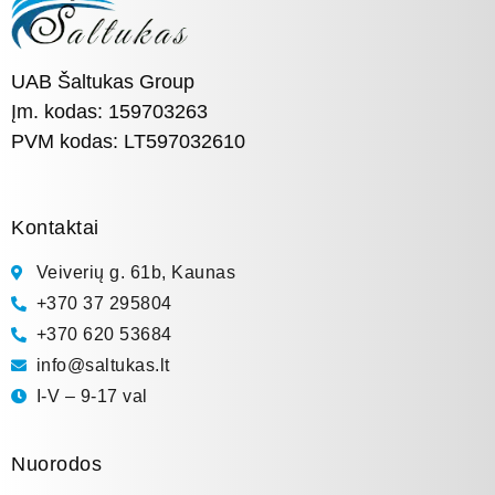
UAB Šaltukas Group
Įm. kodas: 159703263
PVM kodas: LT597032610
Kontaktai
Veiverių g. 61b, Kaunas
+370 37 295804
+370 620 53684
info@saltukas.lt
I-V – 9-17 val
Nuorodos