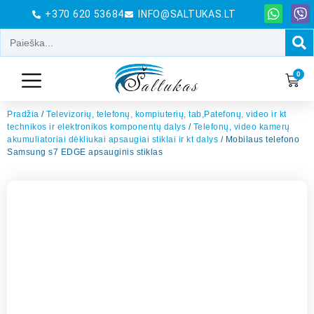
+370 620 53684
INFO@SALTUKAS.LT
0
Pradžia
/
Televizorių, telefonų, kompiuterių, tab,Patefonų, video ir kt
technikos ir elektronikos komponentų dalys
/
Telefonų, video kamerų
akumuliatoriai dėkliukai apsaugiai stiklai ir kt dalys
/ Mobilaus telefono
Samsung s7 EDGE apsauginis stiklas