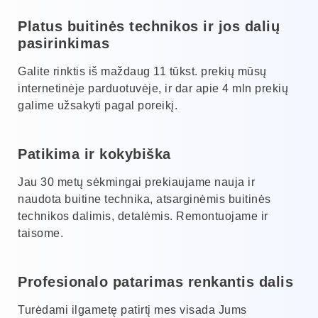
Platus buitinės technikos ir jos dalių
pasirinkimas
Galite rinktis iš maždaug 11 tūkst. prekių mūsų
internetinėje parduotuvėje, ir dar apie 4 mln prekių
galime užsakyti pagal poreikį.
Patikima ir kokybiška
Jau 30 metų sėkmingai prekiaujame nauja ir
naudota buitine technika, atsarginėmis buitinės
technikos dalimis, detalėmis. Remontuojame ir
taisome.
Profesionalo patarimas renkantis dalis
Turėdami ilgametę patirtį mes visada Jums