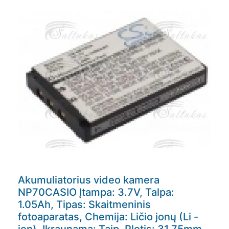
Akumuliatorius video kamera
NP70CASIO Įtampa: 3.7V, Talpa:
1.05Ah, Tipas: Skaitmeninis
fotoaparatas, Chemija: Ličio jonų (Li -