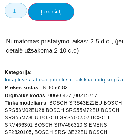
Į krepšelį
Numatomas pristatymo laikas: 2-5 d.d., (jei
detalė užsakoma 2-10 d.d)
Kategorija:
Indaplovės ratukai, grotelės ir laikikliai indų krepšiai
Prekės kodas:
IND056582
Orginalus kodas:
00686437 ,00215757
Tinka modeliams
: BOSCH SRS43E22EU BOSCH
SRS53M02EU28 BOSCH SRS55M72EU BOSCH
SRS55M78EU BOSCH SRS5602/02 BOSCH
SRV466301 BOSCH SRV466310 SIEMENS
SF2320105, BOSCH SRS43E22EU BOSCH