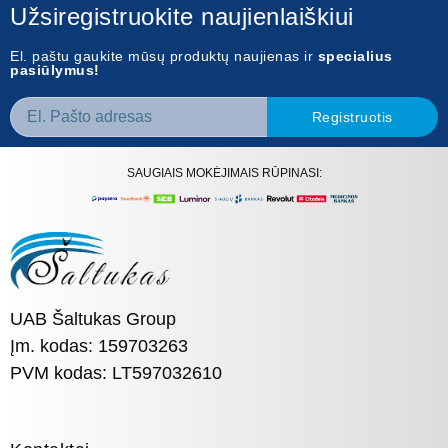
Užsiregistruokite naujienlaiškiui
El. paštu gaukite mūsų produktų naujienas ir
specialius
pasiūlymus!
Registruotis
SAUGIAIS MOKĖJIMAIS RŪPINASI:
UAB Šaltukas Group
Įm. kodas: 159703263
PVM kodas: LT597032610