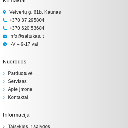
Kontaktai
Veiverių g. 61b, Kaunas
+370 37 295804
+370 620 53684
info@saltukas.lt
I-V – 9-17 val
Nuorodos
Parduotuvė
Servisas
Apie Įmonę
Kontaktai
Informacija
Taisyklės ir sąlygos