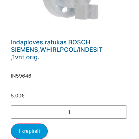
Indaplovės ratukas BOSCH
SIEMENS,WHIRLPOOL/INDESIT
,1vnt,orig.
IN59646
5.00
€
Į krepšelį