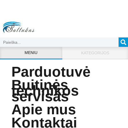
MENIU
KATEGORIJOS
Parduotuvė
Buitinės
technikos
servisas
Apie mus
Kontaktai