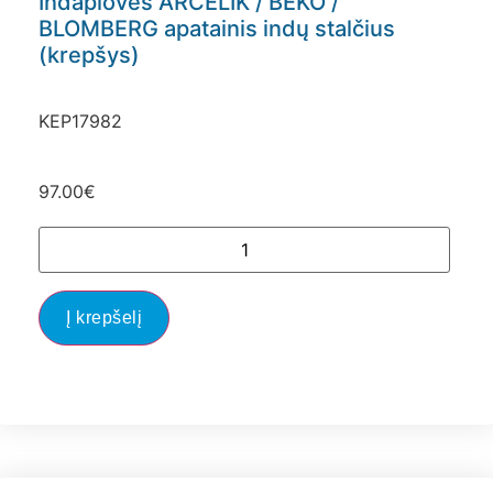
Indaplovės ARCELIK / BEKO /
BLOMBERG apatainis indų stalčius
(krepšys)
KEP17982
97.00
€
Į krepšelį