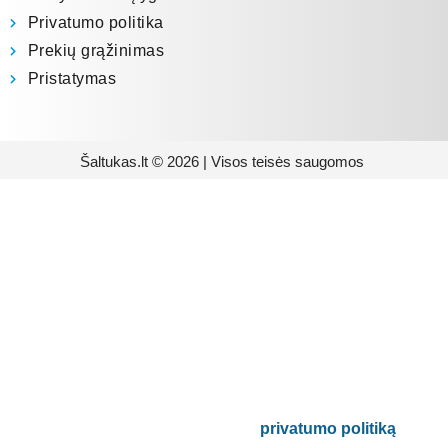
Privatumo politika
Prekių grąžinimas
Pristatymas
Šaltukas.lt © 2026 | Visos teisės saugomos
Prenumeruokite mūsų
naujienlaiškį
Būsite pirmieji informuoti apie naujausias
buitinės technikos tendencijas ir gausite
išskirtinių mūsų pasiūlymų.
Bus naudojamas pagal mūsų
privatumo politiką
.