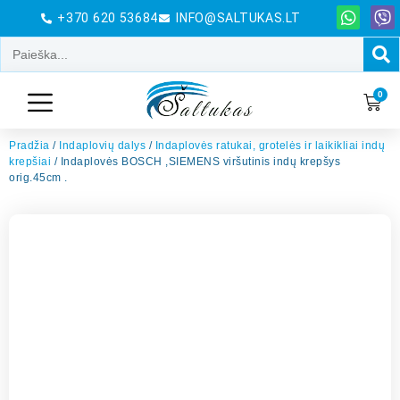
+370 620 53684
INFO@SALTUKAS.LT
0
Pradžia
/
Indaplovių dalys
/
Indaplovės ratukai, grotelės ir laikikliai indų
krepšiai
/ Indaplovės BOSCH ,SIEMENS viršutinis indų krepšys
orig.45cm .