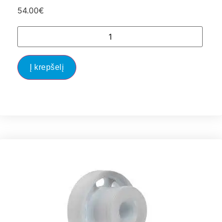
54.00
€
Į krepšelį