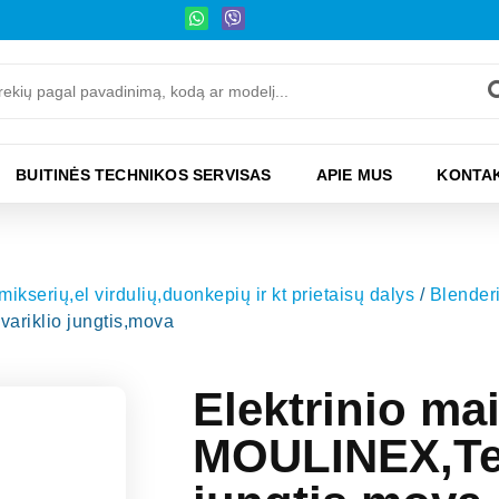
BUITINĖS TECHNIKOS SERVISAS
APIE MUS
KONTAK
kserių,el virdulių,duonkepių ir kt prietaisų dalys
/
Blenderi
variklio jungtis,mova
Elektrinio ma
MOULINEX,Tef