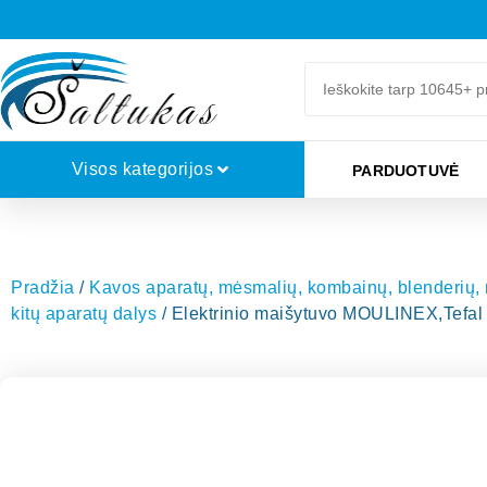
Visos kategorijos
PARDUOTUVĖ
Pradžia
/
Kavos aparatų, mėsmalių, kombainų, blenderių, mi
kitų aparatų dalys
/ Elektrinio maišytuvo MOULINEX,Tefal 