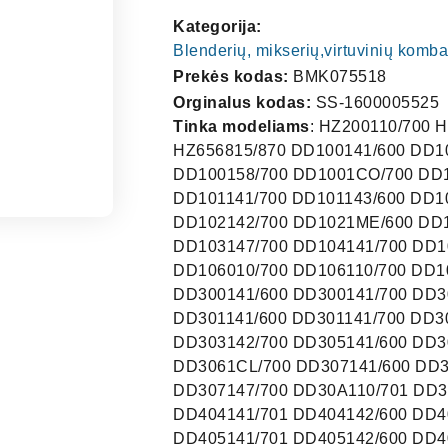
Kategorija:
Blenderių, mikserių,virtuvinių komba
Prekės kodas:
BMK075518
Orginalus kodas:
SS-1600005525
Tinka modeliams
: HZ200110/700 HZ200110/870 HZ203110/700 HZ203110/870 HZ451110/870 HZ656815/870 DD100141/600 DD100141/700 DD100143/600 DD100143/700 DD100147/700 DD100158/700 DD1001CO/700 DD1001ME/600 DD1001ME/700 DD101141/600 DD101141/700 DD101143/600 DD101143/700 DD101147/700 DD102141/700 DD102142/600 DD102142/700 DD1021ME/600 DD1021ME/700 DD103141/700 DD103142/700 DD103147/700 DD104141/700 DD104142/700 DD1041CO/700 DD105141/700 DD105142/700 DD106010/700 DD106110/700 DD107110/700 DD121110/870 DD12A110/870 DD12H110/870 DD300141/600 DD300141/700 DD300142/600 DD300142/700 DD300147/600 DD300147/700 DD301141/600 DD301141/700 DD301142/600 DD301142/700 DD302101/700 DD302110/700 DD303142/700 DD305141/600 DD305141/700 DD306141/600 DD306141/700 DD306142/700 DD3061CL/700 DD307141/600 DD307141/700 DD307142/600 DD307142/700 DD307147/600 DD307147/700 DD30A110/701 DD30B110/701 DD310110/700 DD404141/600 DD404141/601 DD404141/701 DD404142/600 DD404142/601 DD404142/701 DD405141/600 DD405141/601 DD405141/701 DD405142/600 DD405142/601 DD405144/600 DD406D41/600 DD406D42/600 DD406D71/600 DD406D71/601 DD406D71/701 DD406D71/702 DD406D72/600 DD406D72/601 DD406G41/600 DD406G42/600 DD406G71/600 DD406G71/601 DD406G71/701 DD406G71/702 DD406G72/600 DD406G72/601 DD406G72/701 DD406G72/702 DD406G74/600 DD406G74/601 DD406GME/600 DD406GME/700 DD407D41/600 DD407D42/600 DD407D71/600 DD407D71/601 DD407D71/701 DD407D71/702 DD407D72/600 DD407D72/601 DD407D72/701 DD407D72/702 DD407G1A/600 DD407G1A/700 DD407G2A/600 DD407G2A/700 DD407G71/601 DD407G71/701 DD407G71/702 DD407G72/601 DD407G72/701 DD407G72/702 DD407G7A/600 DD407G7A/601 DD408D42/600 DD408D71/600 DD408D71/601 DD408D71/701 DD408D71/702 DD408D72/600 DD408D72/601 DD408D72/701 DD408D72/702 DD408D74/600 DD408D74/601 DD408D74/701 DD408D74/702 DD409D3M/601 DD409D3M/701 DD409D3M/702 DD410141/702 DD411G41/702 DD411G47/702 DD413141/702 DD413G41/702 DD451110/870 DD451127/870 DD451810/870 DD452110/870 DD45A110/870 DD45A127/870 DD471A10/870 DD641132/870 DD642110/870 DD642132/870 DD643127/870 DD643132/870 DD644132/870 DD64B110/870 DD64B127/870 DD64K832/870 DD650810/870 DD650832/870 DD650D10/870 DD652832/870 DD653832/870 DD655810/870 DD655832/870 DD655D10/870 DD656832/870 DD657810/870 DD65A810/870 DD65AD10/870 DD65CD32/870 DD65H810/870 DD65J810/870 DD65J827