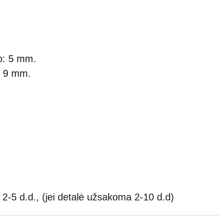
o: 5 mm.
: 9 mm.
2-5 d.d., (jei detalė užsakoma 2-10 d.d)