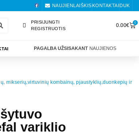
NAUJIENLAIŠKIS
KONTAKTAI
DUK
PRISIJUNGTI
0
0.00
€
REGISTRUOTIS
PAGALBA UŽSISAKANT
NAUJIENOS
TAI
ų, mikserių,virtuvinių kombainų, pjaustyklių,duonkepių ir
išytuvo
al variklio