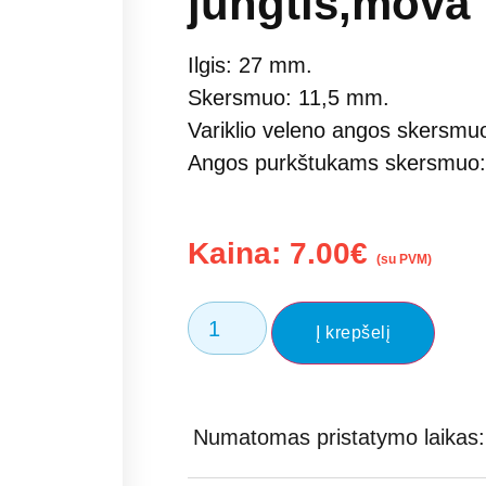
jungtis,mova
Ilgis: 27 mm.
Skersmuo: 11,5 mm.
Variklio veleno angos skersmu
Angos purkštukams skersmuo
Kaina:
7.00
€
(su PVM)
Į krepšelį
Numatomas pristatymo laikas: 