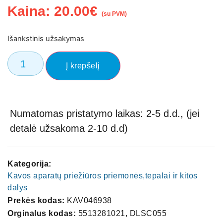
Kaina:
20.00
€
(su PVM)
Išankstinis užsakymas
Į krepšelį
Numatomas pristatymo laikas: 2-5 d.d., (jei
detalė užsakoma 2-10 d.d)
Kategorija:
Kavos aparatų priežiūros priemonės,tepalai ir kitos
dalys
Prekės kodas:
KAV046938
Orginalus kodas:
5513281021, DLSC055