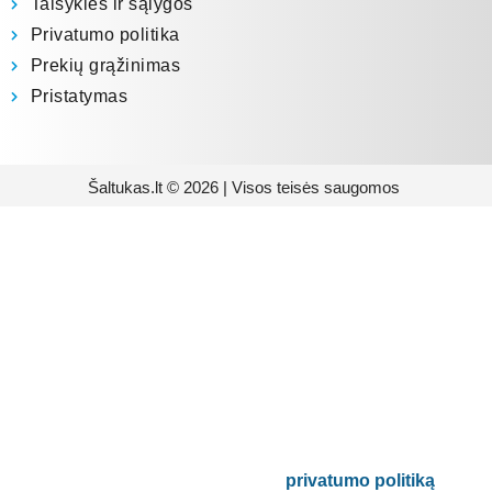
Taisyklės ir sąlygos
Privatumo politika
Prekių grąžinimas
Pristatymas
Šaltukas.lt © 2026 | Visos teisės saugomos
Prenumeruokite mūsų
naujienlaiškį
Būsite pirmieji informuoti apie naujausias
buitinės technikos tendencijas ir gausite
išskirtinių mūsų pasiūlymų.
Bus naudojamas pagal mūsų
privatumo politiką
.