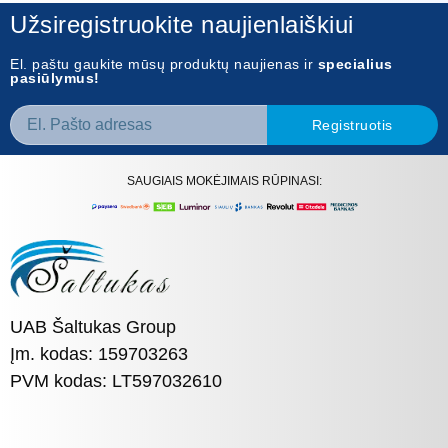
Užsiregistruokite naujienlaiškiui
El. paštu gaukite mūsų produktų naujienas ir
specialius
pasiūlymus!
Registruotis
SAUGIAIS MOKĖJIMAIS RŪPINASI:
UAB Šaltukas Group
Įm. kodas: 159703263
PVM kodas: LT597032610