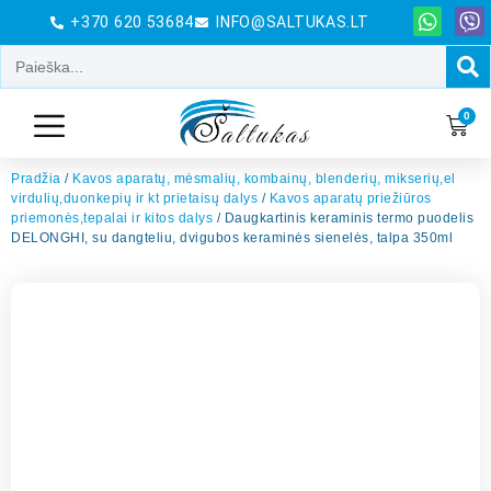
+370 620 53684
INFO@SALTUKAS.LT
0
Pradžia
/
Kavos aparatų, mėsmalių, kombainų, blenderių, mikserių,el
virdulių,duonkepių ir kt prietaisų dalys
/
Kavos aparatų priežiūros
priemonės,tepalai ir kitos dalys
/ Daugkartinis keraminis termo puodelis
DELONGHI, su dangteliu, dvigubos keraminės sienelės, talpa 350ml