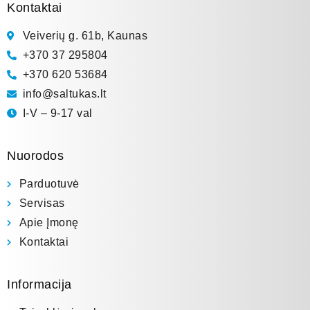
Kontaktai
Veiverių g. 61b, Kaunas
+370 37 295804
+370 620 53684
info@saltukas.lt
I-V – 9-17 val
Nuorodos
Parduotuvė
Servisas
Apie Įmonę
Kontaktai
Informacija