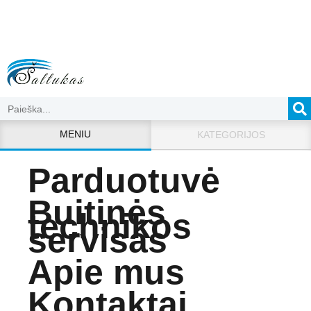
MENIU
KATEGORIJOS
Parduotuvė
Buitinės
technikos
servisas
Apie mus
Kontaktai