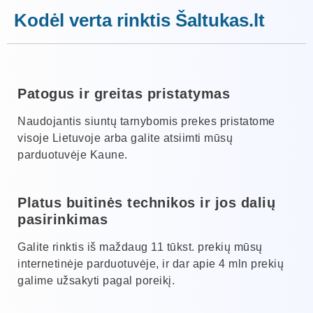
Kodėl verta rinktis Šaltukas.lt
Patogus ir greitas pristatymas
Naudojantis siuntų tarnybomis prekes pristatome
visoje Lietuvoje arba galite atsiimti mūsų
parduotuvėje Kaune.
Platus buitinės technikos ir jos dalių
pasirinkimas
Galite rinktis iš maždaug 11 tūkst. prekių mūsų
internetinėje parduotuvėje, ir dar apie 4 mln prekių
galime užsakyti pagal poreikį.