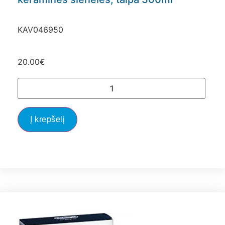
KAV046950
20.00
€
Į krepšelį