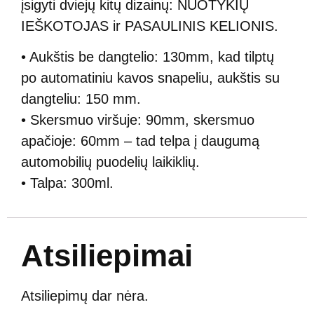
įsigyti dviejų kitų dizainų: NUOTYKIŲ
IEŠKOTOJAS ir PASAULINIS KELIONIS.
• Aukštis be dangtelio: 130mm, kad tilptų
po automatiniu kavos snapeliu, aukštis su
dangteliu: 150 mm.
• Skersmuo viršuje: 90mm, skersmuo
apačioje: 60mm – tad telpa į daugumą
automobilių puodelių laikiklių.
• Talpa: 300ml.
Atsiliepimai
Atsiliepimų dar nėra.