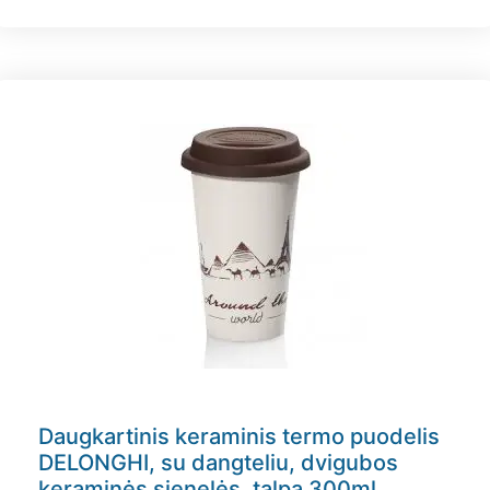
Daugkartinis keraminis termo puodelis
DELONGHI, su dangteliu, dvigubos
keraminės sienelės, talpa 300ml