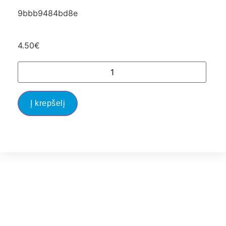
9bbb9484bd8e
4.50
€
Į krepšelį