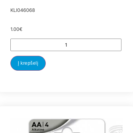
KLI046068
1.00
€
Į krepšelį