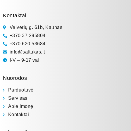
Kontaktai
Veiverių g. 61b, Kaunas
+370 37 295804
+370 620 53684
info@saltukas.lt
I-V – 9-17 val
Nuorodos
Parduotuvė
Servisas
Apie Įmonę
Kontaktai