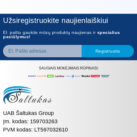
Užsiregistruokite naujienlaiškiui
El. paštu gaukite mūsų produktų naujienas ir
specialius
pasiūlymus!
Registruotis
SAUGIAIS MOKĖJIMAIS RŪPINASI:
UAB Šaltukas Group
Įm. kodas: 159703263
PVM kodas: LT597032610