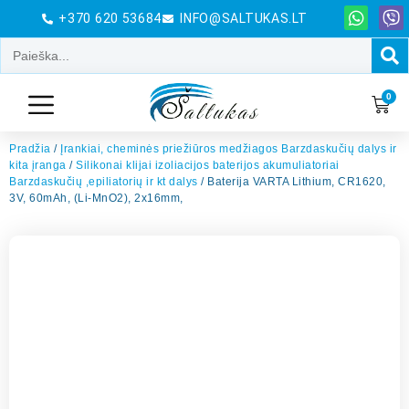
+370 620 53684
INFO@SALTUKAS.LT
0
Pradžia
/
Įrankiai, cheminės priežiūros medžiagos Barzdaskučių dalys ir
kita įranga
/
Silikonai klijai izoliacijos baterijos akumuliatoriai
Barzdaskučių ,epiliatorių ir kt dalys
/ Baterija VARTA Lithium, CR1620,
3V, 60mAh, (Li-MnO2), 2x16mm,