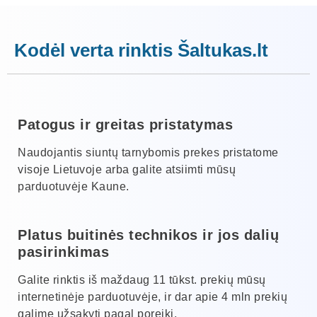
Kodėl verta rinktis Šaltukas.lt
Patogus ir greitas pristatymas
Naudojantis siuntų tarnybomis prekes pristatome
visoje Lietuvoje arba galite atsiimti mūsų
parduotuvėje Kaune.
Platus buitinės technikos ir jos dalių
pasirinkimas
Galite rinktis iš maždaug 11 tūkst. prekių mūsų
internetinėje parduotuvėje, ir dar apie 4 mln prekių
galime užsakyti pagal poreikį.