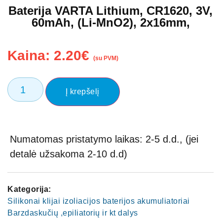
Baterija VARTA Lithium, CR1620, 3V,
60mAh, (Li-MnO2), 2x16mm,
Kaina:
2.20
€
(su PVM)
Į krepšelį
Numatomas pristatymo laikas: 2-5 d.d., (jei
detalė užsakoma 2-10 d.d)
Kategorija:
Silikonai klijai izoliacijos baterijos akumuliatoriai
Barzdaskučių ,epiliatorių ir kt dalys