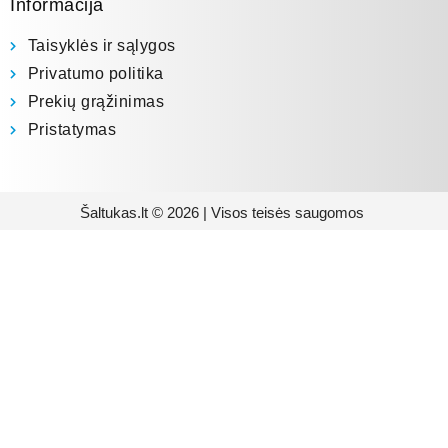
Informacija
Taisyklės ir sąlygos
Privatumo politika
Prekių grąžinimas
Pristatymas
Šaltukas.lt © 2026 | Visos teisės saugomos
Prenumeruokite mūsų
naujienlaiškį
Būsite pirmieji informuoti apie naujausias
buitinės technikos tendencijas ir gausite
išskirtinių mūsų pasiūlymų.