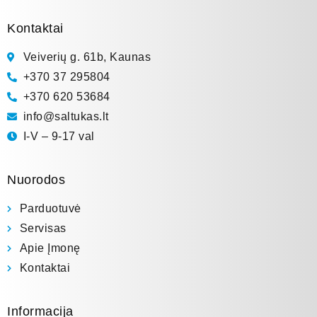
Kontaktai
Veiverių g. 61b, Kaunas
+370 37 295804
+370 620 53684
info@saltukas.lt
I-V – 9-17 val
Nuorodos
Parduotuvė
Servisas
Apie Įmonę
Kontaktai
Informacija