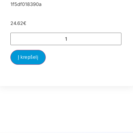
1f5df018390a
24.62
€
Į krepšelį