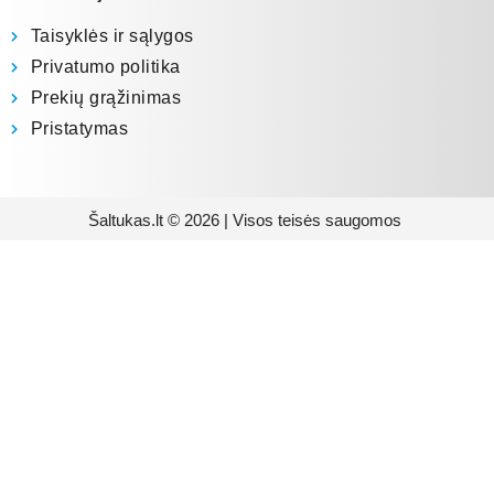
Taisyklės ir sąlygos
Privatumo politika
Prekių grąžinimas
Pristatymas
Šaltukas.lt © 2026 | Visos teisės saugomos
Prenumeruokite mūsų
naujienlaiškį
Būsite pirmieji informuoti apie naujausias
buitinės technikos tendencijas ir gausite
išskirtinių mūsų pasiūlymų.