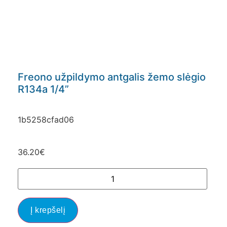
Freono užpildymo antgalis žemo slėgio
R134a 1/4”
1b5258cfad06
36.20
€
Į krepšelį