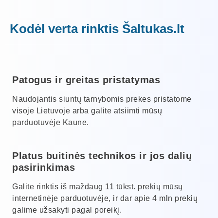
Kodėl verta rinktis Šaltukas.lt
Patogus ir greitas pristatymas
Naudojantis siuntų tarnybomis prekes pristatome
visoje Lietuvoje arba galite atsiimti mūsų
parduotuvėje Kaune.
Platus buitinės technikos ir jos dalių
pasirinkimas
Galite rinktis iš maždaug 11 tūkst. prekių mūsų
internetinėje parduotuvėje, ir dar apie 4 mln prekių
galime užsakyti pagal poreikį.