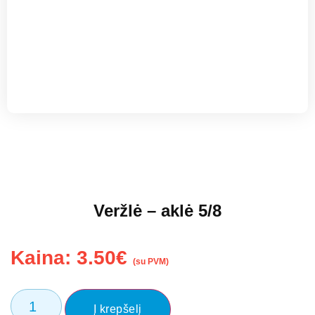
Veržlė – aklė 5/8
Kaina:
3.50
€
(su PVM)
Į krepšelį