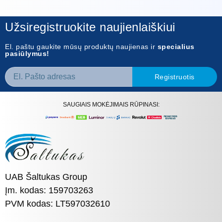
Užsiregistruokite naujienlaiškiui
El. paštu gaukite mūsų produktų naujienas ir
specialius
pasiūlymus!
Registruotis
SAUGIAIS MOKĖJIMAIS RŪPINASI:
UAB Šaltukas Group
Įm. kodas: 159703263
PVM kodas: LT597032610