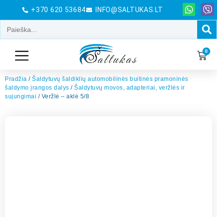
+370 620 53684
INFO@SALTUKAS.LT
0
Pradžia
/
Šaldytuvų šaldiklių automobilinės buitinės pramoninės
šaldymo įrangos dalys
/
Šaldytuvų movos, adapteriai, veržlės ir
sujungimai
/ Veržlė – aklė 5/8