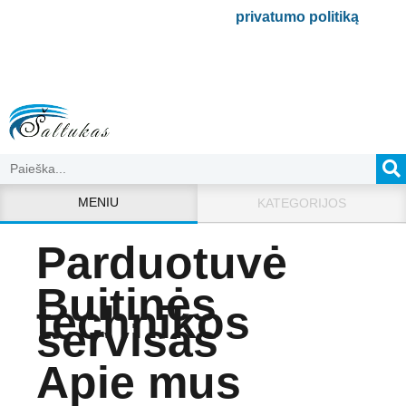
Bus naudojamas pagal mūsų
privatumo politiką
.
MENIU
KATEGORIJOS
Parduotuvė
Buitinės
technikos
servisas
Apie mus