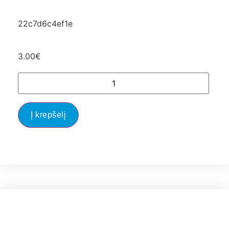
22c7d6c4ef1e
3.00
€
Į krepšelį