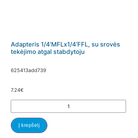
Adapteris 1/4’MFLx1/4’FFL, su srovės
tekėjimo atgal stabdytoju
625413add739
7.24
€
Į krepšelį