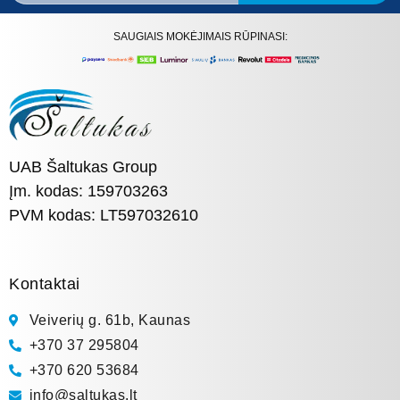
SAUGIAIS MOKĖJIMAIS RŪPINASI:
UAB Šaltukas Group
Įm. kodas: 159703263
PVM kodas: LT597032610
Kontaktai
Veiverių g. 61b, Kaunas
+370 37 295804
+370 620 53684
info@saltukas.lt