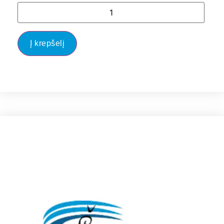
Į krepšelį