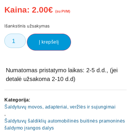
Kaina:
2.00
€
(su PVM)
Išankstinis užsakymas
Į krepšelį
Numatomas pristatymo laikas: 2-5 d.d., (jei
detalė užsakoma 2-10 d.d)
Kategorija:
Šaldytuvų movos, adapteriai, veržlės ir sujungimai
,
Šaldytuvų šaldiklių automobilinės buitinės pramoninės
šaldymo įrangos dalys