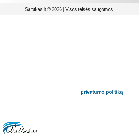
Šaltukas.lt © 2026 | Visos teisės saugomos
Prenumeruokite mūsų
naujienlaiškį
Būsite pirmieji informuoti apie naujausias
buitinės technikos tendencijas ir gausite
išskirtinių mūsų pasiūlymų.
Bus naudojamas pagal mūsų
privatumo politiką
.