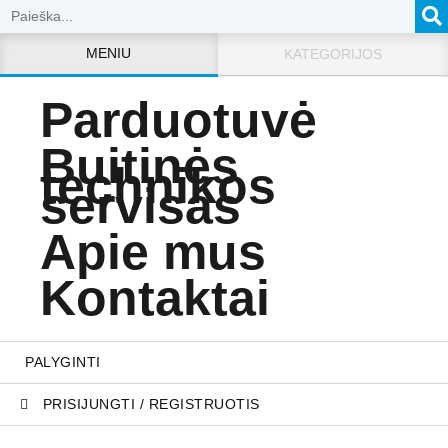
MENIU
KATEGORIJOS
Parduotuvė
Buitinės
technikos
servisas
Apie mus
Kontaktai
PALYGINTI
PRISIJUNGTI / REGISTRUOTIS