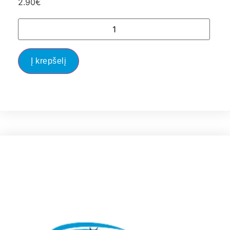
2.90
€
Į krepšelį