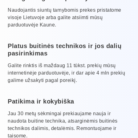
Naudojantis siuntų tarnybomis prekes pristatome
visoje Lietuvoje arba galite atsiimti mūsų
parduotuvėje Kaune.
Platus buitinės technikos ir jos dalių
pasirinkimas
Galite rinktis iš maždaug 11 tūkst. prekių mūsų
internetinėje parduotuvėje, ir dar apie 4 mln prekių
galime užsakyti pagal poreikį.
Patikima ir kokybiška
Jau 30 metų sėkmingai prekiaujame nauja ir
naudota buitine technika, atsarginėmis buitinės
technikos dalimis, detalėmis. Remontuojame ir
taisome.