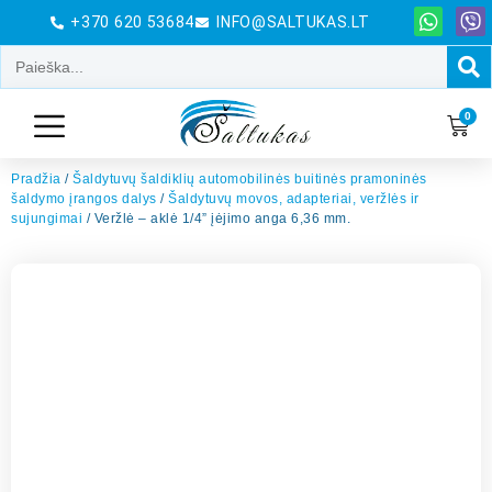
+370 620 53684
INFO@SALTUKAS.LT
0
Pradžia
/
Šaldytuvų šaldiklių automobilinės buitinės pramoninės
šaldymo įrangos dalys
/
Šaldytuvų movos, adapteriai, veržlės ir
sujungimai
/ Veržlė – aklė 1/4” įėjimo anga 6,36 mm.