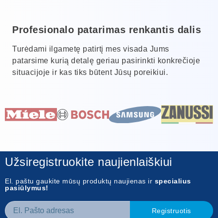
Profesionalo patarimas renkantis dalis
Turėdami ilgametę patirtį mes visada Jums
patarsime kurią detalę geriau pasirinkti konkrečioje
situacijoje ir kas tiks būtent Jūsų poreikiui.
Užsiregistruokite naujienlaiškiui
El. paštu gaukite mūsų produktų naujienas ir
specialius
pasiūlymus!
Registruotis