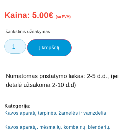
Kaina:
5.00
€
(su PVM)
Išankstinis užsakymas
Į krepšelį
Numatomas pristatymo laikas: 2-5 d.d., (jei
detalė užsakoma 2-10 d.d)
Kategorija:
Kavos aparatų tarpinės, žarnelės ir vamzdeliai
,
Kavos aparatų, mėsmalių, kombainų, blenderių,