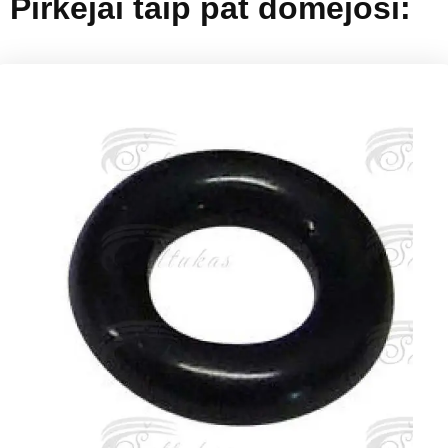
Pirkėjai taip pat domėjosi: