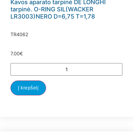
Kavos aparato tarpinė DE LONGHI
tarpinė. O-RING SIL(WACKER
LR3003)NERO D=6,75 T=1,78
TR4062
7.00
€
Į krepšelį