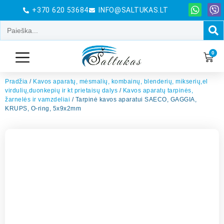
+370 620 53684
INFO@SALTUKAS.LT
0
Pradžia
/
Kavos aparatų, mėsmalių, kombainų, blenderių, mikserių,el
virdulių,duonkepių ir kt prietaisų dalys
/
Kavos aparatų tarpinės,
žarnelės ir vamzdeliai
/ Tarpinė kavos aparatui SAECO, GAGGIA,
KRUPS, O-ring, 5x9x2mm