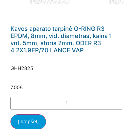
Kavos aparato tarpinė O-RING R3
EPDM, 8mm, vid. diametras, kaina 1
vnt. 5mm, storis 2mm. ODER R3
4.2X1.9EP/70 LANCE VAP
GHH2825
7.00
€
Į krepšelį