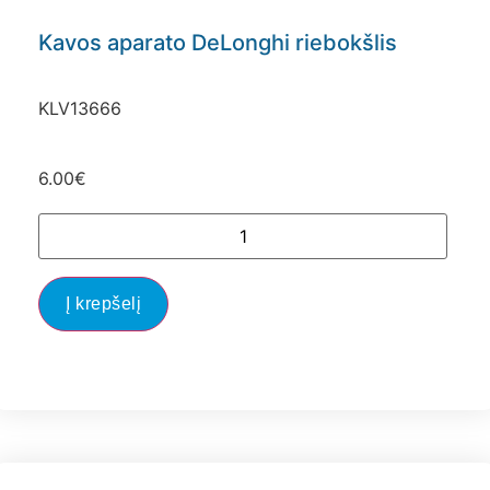
Kavos aparato DeLonghi riebokšlis
KLV13666
6.00
€
Į krepšelį