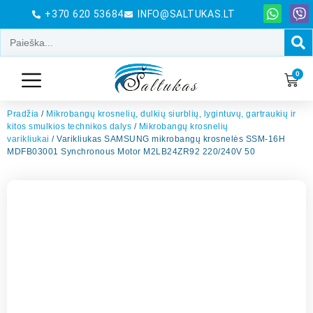
+370 620 53684
INFO@SALTUKAS.LT
0
Pradžia
/
Mikrobangų krosnelių, dulkių siurblių, lygintuvų, gartraukių ir
kitos smulkios technikos dalys
/
Mikrobangų krosnelių
varikliukai
/ Varikliukas SAMSUNG mikrobangų krosnelės SSM-16H
MDFB03001 Synchronous Motor M2LB24ZR92 220/240V 50