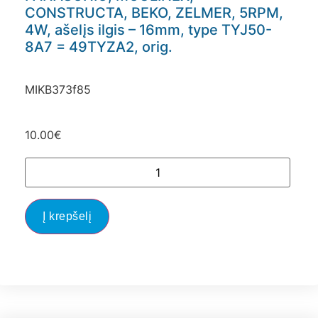
CONSTRUCTA, BEKO, ZELMER, 5RPM,
4W, ašelįs ilgis – 16mm, type TYJ50-
8A7 = 49TYZA2, orig.
MIKB373f85
10.00
€
Į krepšelį