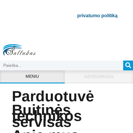
Bus naudojamas pagal mūsų
privatumo politiką
.
MENIU
KATEGORIJOS
Parduotuvė
Buitinės
technikos
servisas