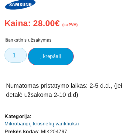
Kaina:
28.00
€
(su PVM)
Išankstinis užsakymas
Į krepšelį
Numatomas pristatymo laikas: 2-5 d.d., (jei
detalė užsakoma 2-10 d.d)
Kategorija:
Mikrobangų krosnelių varikliukai
Prekės kodas:
MIK204797