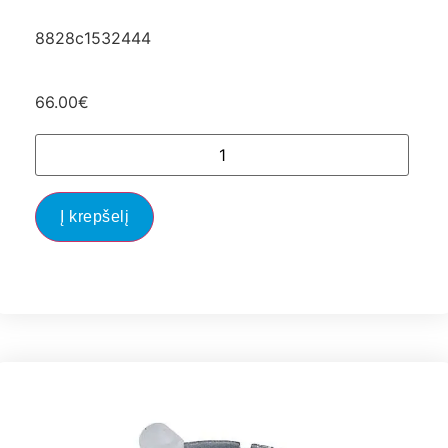
8828c1532444
66.00
€
Į krepšelį