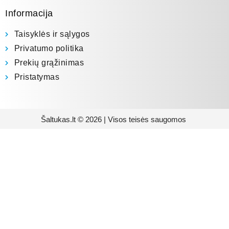
Informacija
Taisyklės ir sąlygos
Privatumo politika
Prekių grąžinimas
Pristatymas
Šaltukas.lt © 2026 | Visos teisės saugomos
Prenumeruokite mūsų
naujienlaiškį
Būsite pirmieji informuoti apie naujausias
buitinės technikos tendencijas ir gausite
išskirtinių mūsų pasiūlymų.