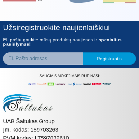
Užsiregistruokite naujienlaiškiui
El. paštu gaukite mūsų produktų naujienas ir
specialius
pasiūlymus!
Registruotis
SAUGIAIS MOKĖJIMAIS RŪPINASI:
UAB Šaltukas Group
Įm. kodas: 159703263
PVM kodas: LT597032610