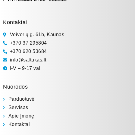
Kontaktai
Veiverių g. 61b, Kaunas
+370 37 295804
+370 620 53684
info@saltukas.lt
I-V – 9-17 val
Nuorodos
Parduotuvė
Servisas
Apie Įmonę
Kontaktai