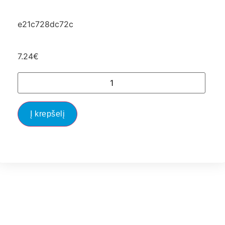
e21c728dc72c
7.24
€
Į krepšelį