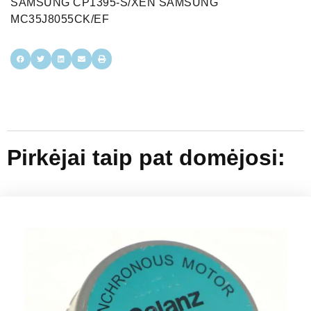
SAMSUNG CP1395-S/XEN SAMSUNG
MC35J8055CK/EF
Pirkėjai taip pat domėjosi: