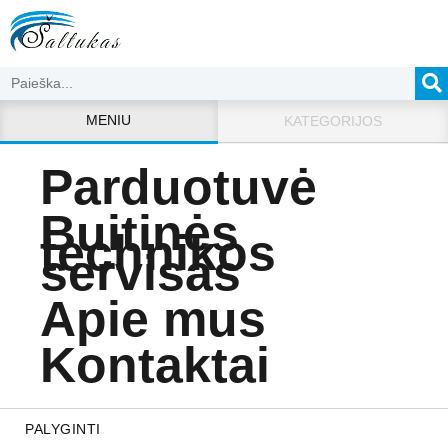
MENIU
KATEGORIJOS
Parduotuvė
Buitinės
technikos
servisas
Apie mus
Kontaktai
PALYGINTI