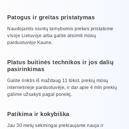
Patogus ir greitas pristatymas
Naudojantis siuntų tarnybomis prekes pristatome
visoje Lietuvoje arba galite atsiimti mūsų
parduotuvėje Kaune.
Platus buitinės technikos ir jos dalių
pasirinkimas
Galite rinktis iš maždaug 11 tūkst. prekių mūsų
internetinėje parduotuvėje, ir dar apie 4 mln prekių
galime užsakyti pagal poreikį.
Patikima ir kokybiška
Jau 30 metų sėkmingai prekiaujame nauja ir