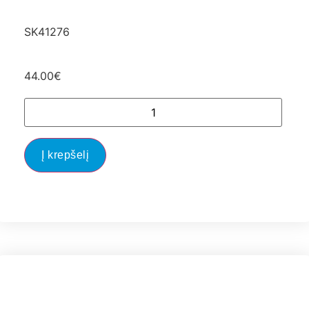
SK41276
44.00
€
Į krepšelį