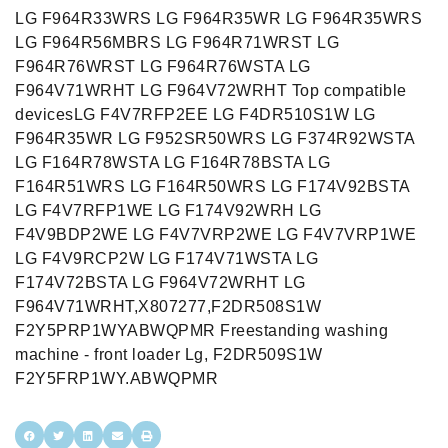
LG F964R33WRS LG F964R35WR LG F964R35WRS
LG F964R56MBRS LG F964R71WRST LG
F964R76WRST LG F964R76WSTA LG
F964V71WRHT LG F964V72WRHT Top compatible
devicesLG F4V7RFP2EE LG F4DR510S1W LG
F964R35WR LG F952SR50WRS LG F374R92WSTA
LG F164R78WSTA LG F164R78BSTA LG
F164R51WRS LG F164R50WRS LG F174V92BSTA
LG F4V7RFP1WE LG F174V92WRH LG
F4V9BDP2WE LG F4V7VRP2WE LG F4V7VRP1WE
LG F4V9RCP2W LG F174V71WSTA LG
F174V72BSTA LG F964V72WRHT LG
F964V71WRHT,X807277,F2DR508S1W
F2Y5PRP1WYABWQPMR Freestanding washing
machine - front loader Lg, F2DR509S1W
F2Y5FRP1WY.ABWQPMR