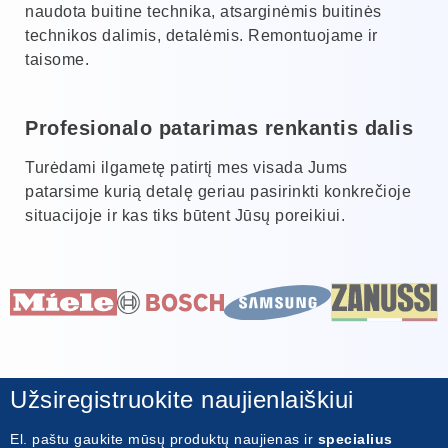
naudota buitine technika, atsarginėmis buitinės
technikos dalimis, detalėmis. Remontuojame ir
taisome.
Profesionalo patarimas renkantis dalis
Turėdami ilgametę patirtį mes visada Jums
patarsime kurią detalę geriau pasirinkti konkrečioje
situacijoje ir kas tiks būtent Jūsų poreikiui.
Užsiregistruokite naujienlaiškiui
El. paštu gaukite mūsų produktų naujienas ir
specialius