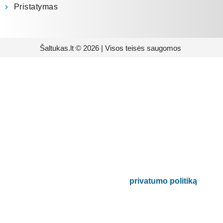
Pristatymas
Šaltukas.lt © 2026 | Visos teisės saugomos
Prenumeruokite mūsų
naujienlaiškį
Būsite pirmieji informuoti apie naujausias
buitinės technikos tendencijas ir gausite
išskirtinių mūsų pasiūlymų.
Bus naudojamas pagal mūsų
privatumo politiką
.