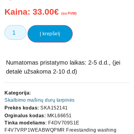
Kaina:
33.00
€
(su PVM)
Į krepšelį
Numatomas pristatymo laikas: 2-5 d.d., (jei
detalė užsakoma 2-10 d.d)
Kategorija:
Skalbimo mašinų durų tarpinės
Prekės kodas:
SKA152141
Orginalus kodas:
MKL66651
Tinka modeliams
: F4DV709S1E
F4V7VRP1WEABWQPMR Freestanding washing