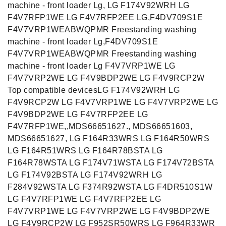
machine - front loader Lg, LG F174V92WRH LG
F4V7RFP1WE LG F4V7RFP2EE LG,F4DV709S1E
F4V7VRP1WEABWQPMR Freestanding washing
machine - front loader Lg,F4DV709S1E
F4V7VRP1WEABWQPMR Freestanding washing
machine - front loader Lg F4V7VRP1WE LG
F4V7VRP2WE LG F4V9BDP2WE LG F4V9RCP2W
Top compatible devicesLG F174V92WRH LG
F4V9RCP2W LG F4V7VRP1WE LG F4V7VRP2WE LG
F4V9BDP2WE LG F4V7RFP2EE LG
F4V7RFP1WE,,MDS66651627., MDS66651603,
MDS66651627, LG F164R33WRS LG F164R50WRS
LG F164R51WRS LG F164R78BSTA LG
F164R78WSTA LG F174V71WSTA LG F174V72BSTA
LG F174V92BSTA LG F174V92WRH LG
F284V92WSTA LG F374R92WSTA LG F4DR510S1W
LG F4V7RFP1WE LG F4V7RFP2EE LG
F4V7VRP1WE LG F4V7VRP2WE LG F4V9BDP2WE
LG F4V9RCP2W LG F952SR50WRS LG F964R33WR