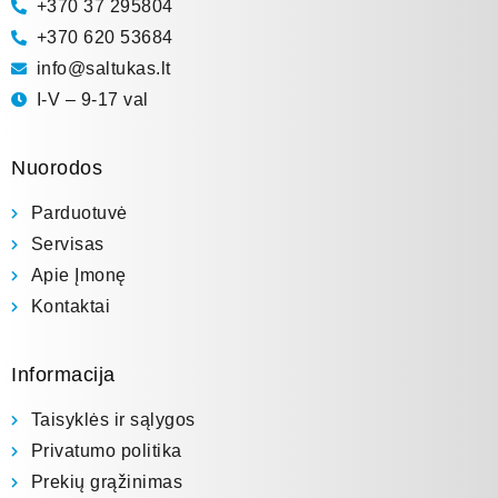
+370 37 295804
+370 620 53684
info@saltukas.lt
I-V – 9-17 val
Nuorodos
Parduotuvė
Servisas
Apie Įmonę
Kontaktai
Informacija
Taisyklės ir sąlygos
Privatumo politika
Prekių grąžinimas