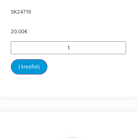
SK24719
20.00
€
Į krepšelį