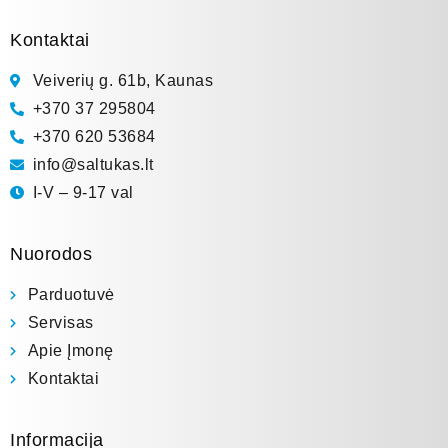
Kontaktai
Veiverių g. 61b, Kaunas
+370 37 295804
+370 620 53684
info@saltukas.lt
I-V – 9-17 val
Nuorodos
Parduotuvė
Servisas
Apie Įmonę
Kontaktai
Informacija