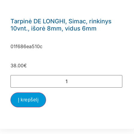
Tarpinė DE LONGHI, Simac, rinkinys
10vnt., išorė 8mm, vidus 6mm
01f686ea510c
38.00
€
Į krepšelį