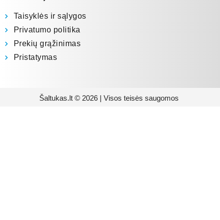
Taisyklės ir sąlygos
Privatumo politika
Prekių grąžinimas
Pristatymas
Šaltukas.lt © 2026 | Visos teisės saugomos
Prenumeruokite mūsų
naujienlaiškį
Būsite pirmieji informuoti apie naujausias
buitinės technikos tendencijas ir gausite
išskirtinių mūsų pasiūlymų.