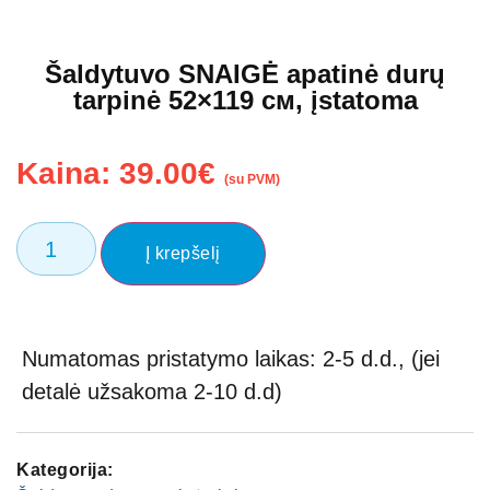
Šaldytuvo SNAIGĖ apatinė durų
tarpinė 52×119 см, įstatoma
Kaina:
39.00
€
(su PVM)
Į krepšelį
Numatomas pristatymo laikas: 2-5 d.d., (jei
detalė užsakoma 2-10 d.d)
Kategorija: