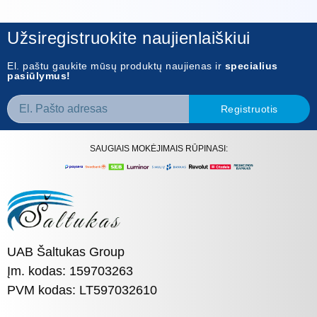
Užsiregistruokite naujienlaiškiui
El. paštu gaukite mūsų produktų naujienas ir
specialius
pasiūlymus!
Registruotis
SAUGIAIS MOKĖJIMAIS RŪPINASI:
UAB Šaltukas Group
Įm. kodas: 159703263
PVM kodas: LT597032610