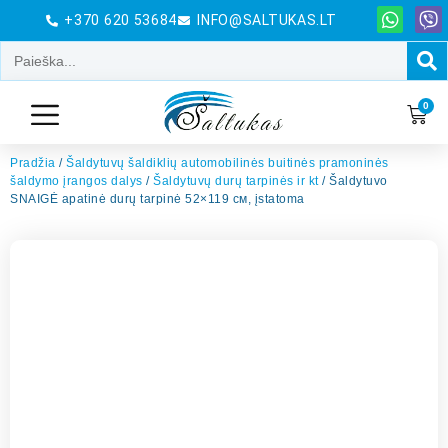
+370 620 53684
INFO@SALTUKAS.LT
0
Pradžia
/
Šaldytuvų šaldiklių automobilinės buitinės pramoninės
šaldymo įrangos dalys
/
Šaldytuvų durų tarpinės ir kt
/ Šaldytuvo
SNAIGĖ apatinė durų tarpinė 52×119 см, įstatoma