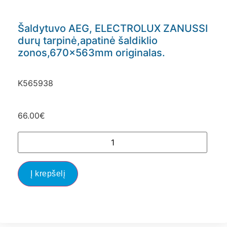
Šaldytuvo AEG, ELECTROLUX ZANUSSI
durų tarpinė,apatinė šaldiklio
zonos,670x563mm originalas.
K565938
66.00
€
Į krepšelį