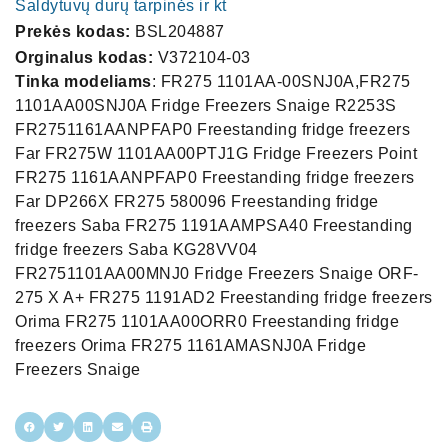
Šaldytuvų durų tarpinės ir kt
Prekės kodas:
BSL204887
Orginalus kodas:
V372104-03
Tinka modeliams
: FR275 1101AA-00SNJ0A,FR275
1101AA00SNJ0A Fridge Freezers Snaige R2253S
FR2751161AANPFAP0 Freestanding fridge freezers
Far FR275W 1101AA00PTJ1G Fridge Freezers Point
FR275 1161AANPFAP0 Freestanding fridge freezers
Far DP266X FR275 580096 Freestanding fridge
freezers Saba FR275 1191AAMPSA40 Freestanding
fridge freezers Saba KG28VV04
FR2751101AA00MNJ0 Fridge Freezers Snaige ORF-
275 X A+ FR275 1191AD2 Freestanding fridge freezers
Orima FR275 1101AA00ORR0 Freestanding fridge
freezers Orima FR275 1161AMASNJ0A Fridge
Freezers Snaige