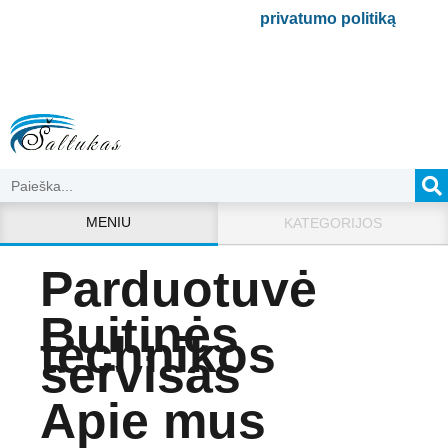
Bus naudojamas pagal mūsų
privatumo politiką
.
MENIU
KATEGORIJOS
Parduotuvė
Buitinės
technikos
servisas
Apie mus