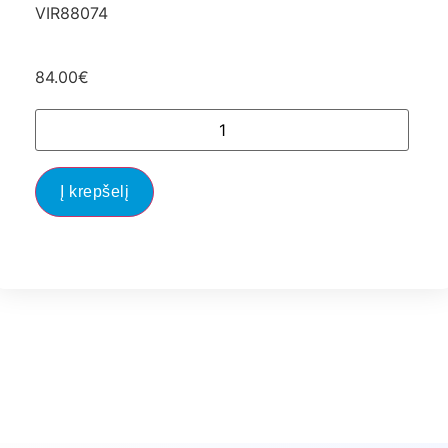
VIR88074
84.00
€
Į krepšelį