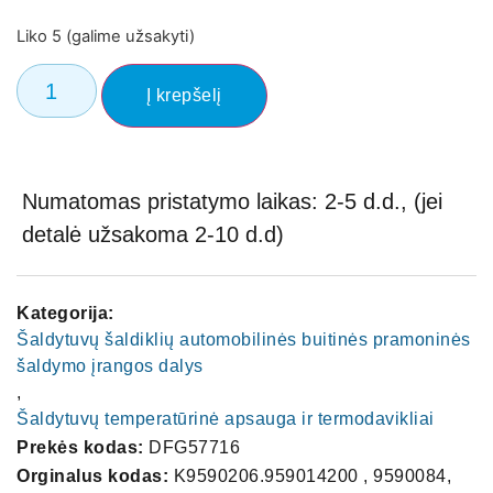
Liko 5 (galime užsakyti)
Į krepšelį
Numatomas pristatymo laikas: 2-5 d.d., (jei
detalė užsakoma 2-10 d.d)
Kategorija:
Šaldytuvų šaldiklių automobilinės buitinės pramoninės
šaldymo įrangos dalys
,
Šaldytuvų temperatūrinė apsauga ir termodavikliai
Prekės kodas:
DFG57716
Orginalus kodas:
K9590206.959014200 , 9590084,