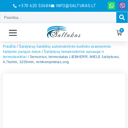
+370 620 53684
INFO@SALTUKAS.LT
0
Pradžia
/
Šaldytuvų šaldiklių automobilinės buitinės pramoninės
šaldymo įrangos dalys
/
Šaldytuvų temperatūrinė apsauga ir
termodavikliai
/ Sensorius, termostatas LIEBHERR, MIELE šaldytuvui,
4,7kohm, 3200mm, remkomplektas,orig