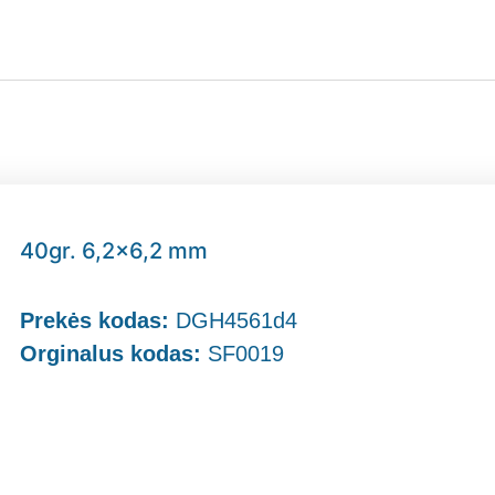
40gr. 6,2×6,2 mm
Prekės kodas:
DGH4561d4
Orginalus kodas:
SF0019