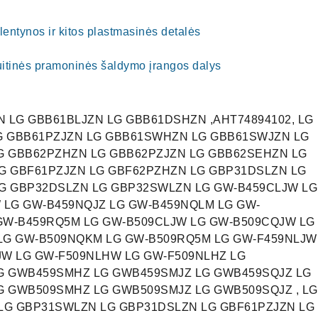
i, lentynos ir kitos plastmasinės detalės
uitinės pramoninės šaldymo įrangos dalys
N LG GBB61BLJZN LG GBB61DSHZN ,AHT74894102, LG
G GBB61PZJZN LG GBB61SWHZN LG GBB61SWJZN LG
G GBB62PZHZN LG GBB62PZJZN LG GBB62SEHZN LG
G GBF61PZJZN LG GBF62PZHZN LG GBP31DSLZN LG
G GBP32DSLZN LG GBP32SWLZN LG GW-B459CLJW LG
 LG GW-B459NQJZ LG GW-B459NQLM LG GW-
GW-B459RQ5M LG GW-B509CLJW LG GW-B509CQJW LG
LG GW-B509NQKM LG GW-B509RQ5M LG GW-F459NLJW
JW LG GW-F509NLHW LG GW-F509NLHZ LG
G GWB459SMHZ LG GWB459SMJZ LG GWB459SQJZ LG
G GWB509SMHZ LG GWB509SMJZ LG GWB509SQJZ , LG
LG GBP31SWLZN LG GBP31DSLZN LG GBF61PZJZN LG