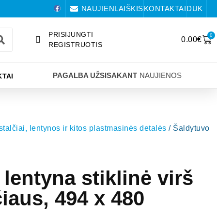
NAUJIENLAIŠKIS
KONTAKTAI
DUK
PRISIJUNGTI
0
0.00
€
REGISTRUOTIS
PAGALBA UŽSISAKANT
NAUJIENOS
TAI
 stalčiai, lentynos ir kitos plastmasinės detalės
/ Šaldytuvo
lentyna stiklinė virš
čiaus, 494 x 480