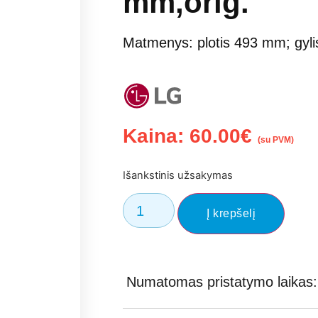
mm,orig.
Matmenys: plotis 493 mm; gyl
Kaina:
60.00
€
(su PVM)
Išankstinis užsakymas
Į krepšelį
Numatomas pristatymo laikas: 