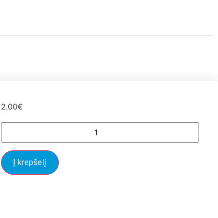
2.00
€
Į krepšelį