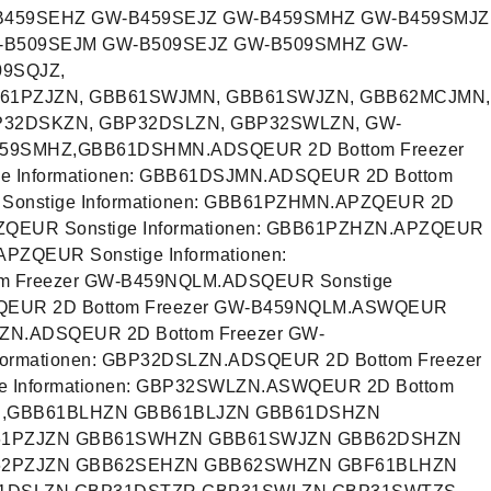
459SEHZ GW-B459SEJZ GW-B459SMHZ GW-B459SMJZ
-B509SEJM GW-B509SEJZ GW-B509SMHZ GW-
9SQJZ,
B61PZJZN, GBB61SWJMN, GBB61SWJZN, GBB62MCJMN,
P32DSKZN, GBP32DSLZN, GBP32SWLZN, GW-
459SMHZ,GBB61DSHMN.ADSQEUR 2D Bottom Freezer
 Informationen: GBB61DSJMN.ADSQEUR 2D Bottom
onstige Informationen: GBB61PZHMN.APZQEUR 2D
ZQEUR Sonstige Informationen: GBB61PZHZN.APZQEUR
PZQEUR Sonstige Informationen:
 Freezer GW-B459NQLM.ADSQEUR Sonstige
WQEUR 2D Bottom Freezer GW-B459NQLM.ASWQEUR
SKZN.ADSQEUR 2D Bottom Freezer GW-
ormationen: GBP32DSLZN.ADSQEUR 2D Bottom Freezer
 Informationen: GBP32SWLZN.ASWQEUR 2D Bottom
R,GBB61BLHZN GBB61BLJZN GBB61DSHZN
61PZJZN GBB61SWHZN GBB61SWJZN GBB62DSHZN
62PZJZN GBB62SEHZN GBB62SWHZN GBF61BLHZN