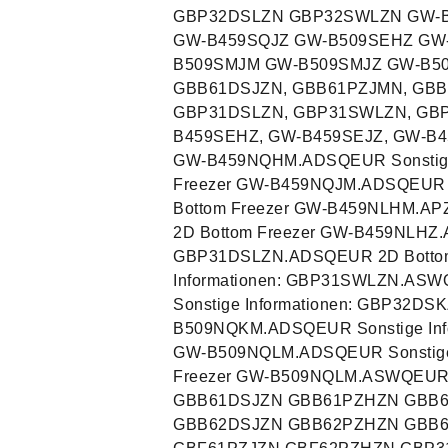
GBP32DSLZN GBP32SWLZN GW-B
GW-B459SQJZ GW-B509SEHZ GW
B509SMJM GW-B509SMJZ GW-B50
GBB61DSJZN, GBB61PZJMN, GB
GBP31DSLZN, GBP31SWLZN, GB
B459SEHZ, GW-B459SEJZ, GW-B
GW-B459NQHM.ADSQEUR Sonstige
Freezer GW-B459NQJM.ADSQEUR S
Bottom Freezer GW-B459NLHM.AP
2D Bottom Freezer GW-B459NLHZ.A
GBP31DSLZN.ADSQEUR 2D Bottom
Informationen: GBP31SWLZN.AS
Sonstige Informationen: GBP32D
B509NQKM.ADSQEUR Sonstige Inf
GW-B509NQLM.ADSQEUR Sonstige
Freezer GW-B509NQLM.ASWQEU
GBB61DSJZN GBB61PZHZN GBB
GBB62DSJZN GBB62PZHZN GBB