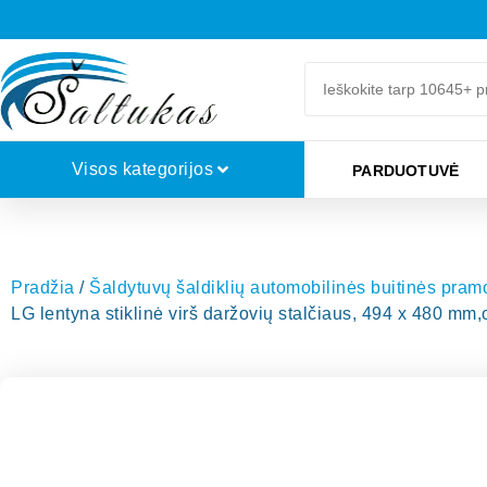
Visos kategorijos
PARDUOTUVĖ
Pradžia
/
Šaldytuvų šaldiklių automobilinės buitinės pra
LG lentyna stiklinė virš daržovių stalčiaus, 494 x 480 mm,o