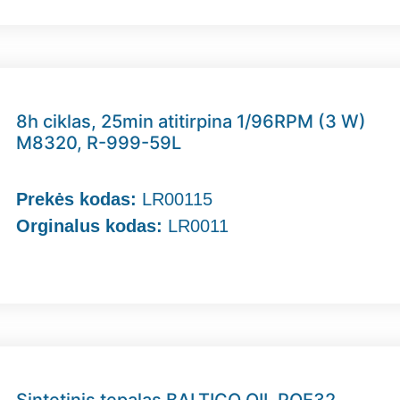
8h ciklas, 25min atitirpina 1/96RPM (3 W)
M8320, R-999-59L
Prekės kodas:
LR00115
Orginalus kodas:
LR0011