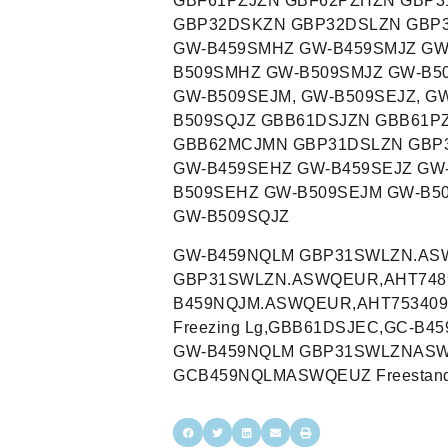
GBF61PZJZN GBF62PZHZN GBP
GBP32DSKZN GBP32DSLZN GBP
GW-B459SMHZ GW-B459SMJZ GW
B509SMHZ GW-B509SMJZ GW-B50
GW-B509SEJM, GW-B509SEJZ, G
B509SQJZ GBB61DSJZN GBB61P
GBB62MCJMN GBP31DSLZN GBP
GW-B459SEHZ GW-B459SEJZ GW
B509SEHZ GW-B509SEJM GW-B5
GW-B509SQJZ
GW-B459NQLM GBP31SWLZN.AS
GBP31SWLZN.ASWQEUR,AHT748
B459NQJM.ASWQEUR,AHT753409
Freezing Lg,GBB61DSJEC,GC-B4
GW-B459NQLM GBP31SWLZNASWQE
GCB459NQLMASWQEUZ Freestanding