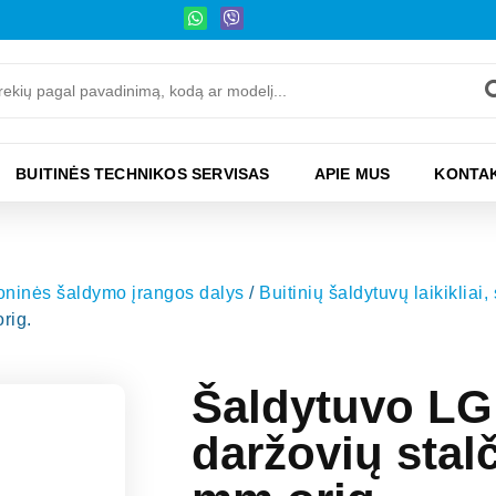
BUITINĖS TECHNIKOS SERVISAS
APIE MUS
KONTAK
moninės šaldymo įrangos dalys
/
Buitinių šaldytuvų laikikliai,
rig.
Šaldytuvo LG 
daržovių stal