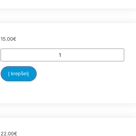
15.00
€
Į krepšelį
22.00
€