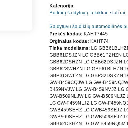
Kategorija:
Buitinių šaldytuvų laikikliai, stalčia
,
Šaldytuvų šaldiklių automobilinės b
Prekės kodas:
KAHT7445
Orginalus kodas:
KAHT74
Tinka modeliams
: LG GBB61BLHZ
GBB61DSJZN LG GBB61PZHZN L
GBB62DSHZN LG GBB62DSJZN L
GBB62SWHZN LG GBF61BLHZN L
GBP31SWLZN LG GBP32DSKZN L
GW-B459CQJW LG GW-B459NQJW
B459NVJW LG GW-B459NVJZ LG 
GW-B509NLJW LG GW-B509NLJZ 
LG GW-F459NLJZ LG GW-F459NQ
GWB459SEHZ LG GWB459SEJZ L
GWB509SEHZ LG GWB509SEJZ L
GBB62DSHZN LG GW-B459RQ5M 