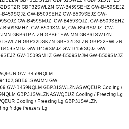
31DSLZN GBP31DSTZR GBP31SWLZN GBP31SWTZS
32DSTZR GBP32SWLZN GW-B459SEHZ GW-B459SEJZ
-B459SQJZ GW-B509SEHZ GW-B509SEJZ GW-
9SQJZ GW-B459SMJZ, GW-B459SQJZ, GW-B509SEHZ,
W-B509SMHZ, GW-B509SMJM, GW-B509SMJZ, GW-
ZJMN GBB61PZJZN GBB61SWJMN GBB61SWJZN
31SWLZN GBP32DSKZN GBP32DSLZN GBP32SWLZN
-B459SMHZ GW-B459SMJZ GW-B459SQJZ GW-
09SEJZ GW-B509SMHZ GW-B509SMJM GW-B509SMJZ
WQEUR,GW-B459NQLM
94102,GBB61SWJMN GW-
09,GW-B459NQLM GBP31SWLZNASWQEUR Cooling /
59NQLM GBP31SWLZNASWQEUZ Cooling / Freezing Lg
UR Cooling / Freezing Lg GBP31SWLZN
 fridge freezers Lg