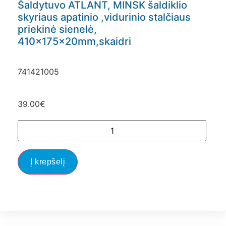
Šaldytuvo ATLANT, MINSK šaldiklio
skyriaus apatinio ,vidurinio stalčiaus
priekinė sienelė,
410x175x20mm,skaidri
741421005
39.00
€
Į krepšelį