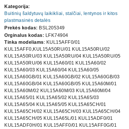
Kategorija:
Buitinių šaldytuvų laikikliai, stalčiai, lentynos ir kitos
plastmasinės detalės
Prekės kodas:
BSL205349
Orginalus kodas:
LFK74904
Tinka modeliams
: KUL15AFF0/01
KUL15AFF0,KUL15A50RU/01 KUL15A50RU/02
KUL15A50RU/03 KUL15A50RU/04 KUL15A50RU/05
KUL15A50RU/06 KUL15A60/01 KUL15A60/02
KUL15A60/03 KUL15A60/04 KUL15A60/05
KUL15A60GB/01 KUL15A60GB/02 KUL15A60GB/03
KUL15A60GB/04 KUL15A60GB/05 KUL15A60M/01
KUL15A60M/02 KUL15A60M/03 KUL15A60M/04
KUL15A65/01 KUL15A65/02 KUL15A65/03
KUL15A65/04 KUL15A65/05 KUL15A65CH/01
KUL15A65CH/02 KUL15A65CH/03 KUL15A65CH/04
KUL15A65CH/05 KUL15A65L/01 KUL15ADF0/01
KUL15ADF0H/01 KUL15AFF0/01 KUL15AFF0G/01