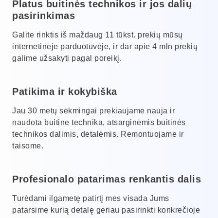
Platus buitinės technikos ir jos dalių
pasirinkimas
Galite rinktis iš maždaug 11 tūkst. prekių mūsų
internetinėje parduotuvėje, ir dar apie 4 mln prekių
galime užsakyti pagal poreikį.
Patikima ir kokybiška
Jau 30 metų sėkmingai prekiaujame nauja ir
naudota buitine technika, atsarginėmis buitinės
technikos dalimis, detalėmis. Remontuojame ir
taisome.
Profesionalo patarimas renkantis dalis
Turėdami ilgametę patirtį mes visada Jums
patarsime kurią detalę geriau pasirinkti konkrečioje