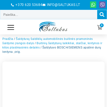
+370 620 53684
INFO@SALTUKAS.LT
0
Pradžia
/
Šaldytuvų šaldiklių automobilinės buitinės pramoninės
šaldymo įrangos dalys
/
Buitinių šaldytuvų laikikliai, stalčiai, lentynos ir
kitos plastmasinės detalės
/ Šaldytuvo BOSCH/SIEMENS apatinė durų
lentyna ,orig.