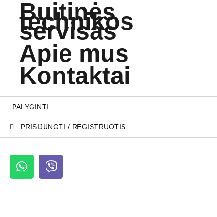
Buitinės
technikos
servisas
Apie mus
Kontaktai
PALYGINTI
PRISIJUNGTI / REGISTRUOTIS