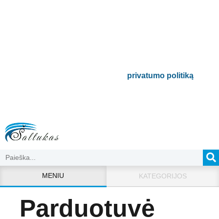
naujienlaiškį
Būsite pirmieji informuoti apie naujausias
buitinės technikos tendencijas ir gausite
išskirtinių mūsų pasiūlymų.
Bus naudojamas pagal mūsų
privatumo politiką
.
MENIU
KATEGORIJOS
Parduotuvė