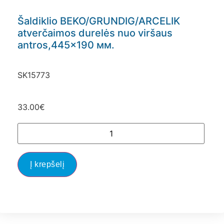
Šaldiklio BEKO/GRUNDIG/ARCELIK
atverčaimos durelės nuo viršaus
antros,445×190 мм.
SK15773
33.00
€
Į krepšelį