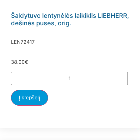
Šaldytuvo lentynėlės laikiklis LIEBHERR,
dešinės pusės, orig.
LEN72417
38.00
€
Į krepšelį