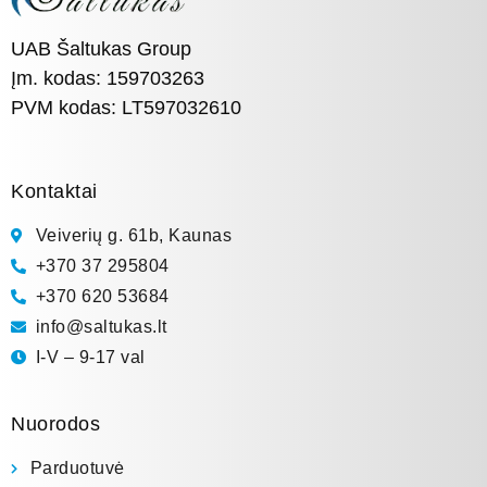
UAB Šaltukas Group
Įm. kodas: 159703263
PVM kodas: LT597032610
Kontaktai
Veiverių g. 61b, Kaunas
+370 37 295804
+370 620 53684
info@saltukas.lt
I-V – 9-17 val
Nuorodos
Parduotuvė