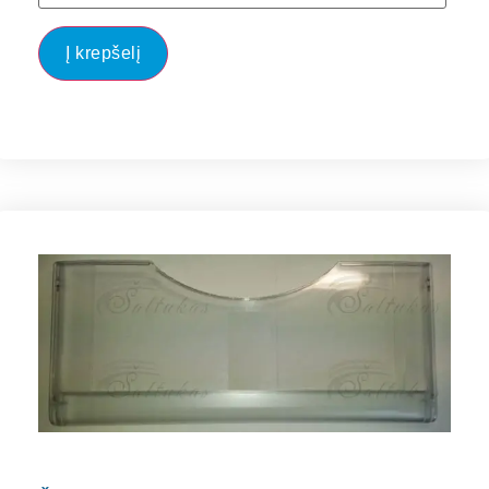
Į krepšelį