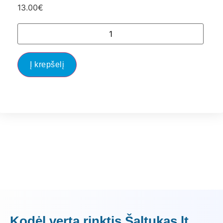
13.00
€
Į krepšelį
Kodėl verta rinktis Šaltukas.lt