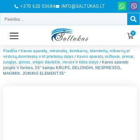
+370 620 53684
INFO@SALTUKAS.LT
0
Pradžia
/
Kavos aparatų, mėsmalių, kombainų, blenderių, mikserių,el
virdulių,duonkepių ir kt prietaisų dalys
/
Kavos aparatų vožtuvai, presai,
jungtys, girnos, slėgio davikliai, movos ir kitos dalys
/ Kavos aparato
jungtis V formos, 55° kampu KRUPS, DELONGHI, NESPRESSO,
MAGIMIX. JOINING ELEMENT.55°