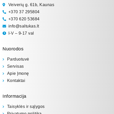
Veiverių g. 61b, Kaunas
+370 37 295804
+370 620 53684
info@saltukas.lt
I-V – 9-17 val
Nuorodos
Parduotuvė
Servisas
Apie Įmonę
Kontaktai
Informacija
Taisyklės ir sąlygos
Privatumo politika