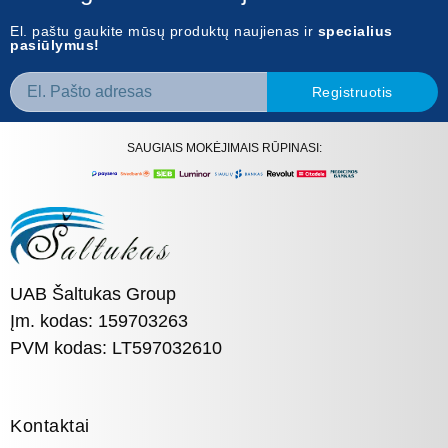
El. paštu gaukite mūsų produktų naujienas ir
specialius
pasiūlymus!
Registruotis
SAUGIAIS MOKĖJIMAIS RŪPINASI:
UAB Šaltukas Group
Įm. kodas: 159703263
PVM kodas: LT597032610
Kontaktai