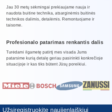
Jau 30 metų sėkmingai prekiaujame nauja ir
naudota buitine technika, atsarginėmis buitinės
technikos dalimis, detalėmis. Remontuojame ir
taisome.
Profesionalo patarimas renkantis dalis
Turėdami ilgametę patirtį mes visada Jums
patarsime kurią detalę geriau pasirinkti konkrečioje
situacijoje ir kas tiks būtent Jūsų poreikiui.
Užsiregistruokite naujienlaiškiui