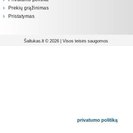
Prekių grąžinimas
Pristatymas
Šaltukas.lt © 2026 | Visos teisės saugomos
Prenumeruokite mūsų
naujienlaiškį
Būsite pirmieji informuoti apie naujausias
buitinės technikos tendencijas ir gausite
išskirtinių mūsų pasiūlymų.
Bus naudojamas pagal mūsų
privatumo politiką
.