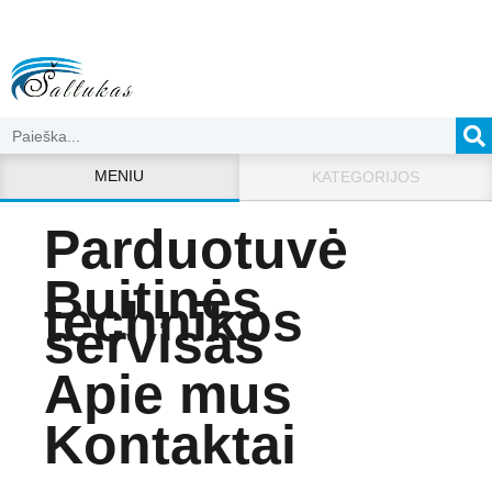
MENIU
KATEGORIJOS
Parduotuvė
Buitinės
technikos
servisas
Apie mus
Kontaktai