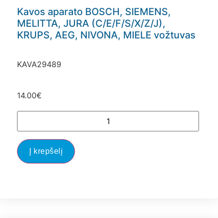
Kavos aparato BOSCH, SIEMENS,
MELITTA, JURA (C/E/F/S/X/Z/J),
KRUPS, AEG, NIVONA, MIELE vožtuvas
KAVA29489
14.00
€
Į krepšelį