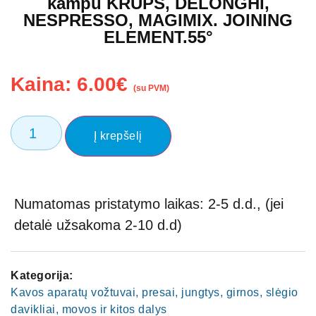
kampu KRUPS, DELONGHI,
NESPRESSO, MAGIMIX. JOINING
ELEMENT.55°
Kaina:
6.00
€
(su PVM)
Į krepšelį
Numatomas pristatymo laikas: 2-5 d.d., (jei
detalė užsakoma 2-10 d.d)
Kategorija:
Kavos aparatų vožtuvai, presai, jungtys, girnos, slėgio
davikliai, movos ir kitos dalys