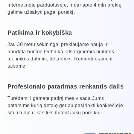
internetinėje parduotuvėje, ir dar apie 4 mln prekių
galime užsakyti pagal poreikį.
Patikima ir kokybiška
Jau 30 metų sėkmingai prekiaujame nauja ir
naudota buitine technika, atsarginėmis buitinės
technikos dalimis, detalėmis. Remontuojame ir
taisome.
Profesionalo patarimas renkantis dalis
Turėdami ilgametę patirtį mes visada Jums
patarsime kurią detalę geriau pasirinkti konkrečioje
situacijoje ir kas tiks būtent Jūsų poreikiui.