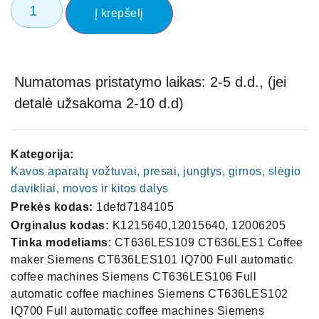
Į krepšelį
Numatomas pristatymo laikas: 2-5 d.d., (jei
detalė užsakoma 2-10 d.d)
Kategorija:
Kavos aparatų vožtuvai, presai, jungtys, girnos, slėgio
davikliai, movos ir kitos dalys
Prekės kodas:
1defd7184105
Orginalus kodas:
K1215640,12015640, 12006205
Tinka modeliams
: CT636LES109 CT636LES1 Coffee
maker Siemens CT636LES101 IQ700 Full automatic
coffee machines Siemens CT636LES106 Full
automatic coffee machines Siemens CT636LES102
IQ700 Full automatic coffee machines Siemens