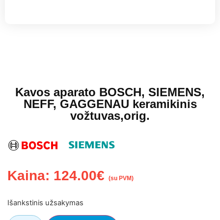
Kavos aparato BOSCH, SIEMENS,
NEFF, GAGGENAU keramikinis
vožtuvas,orig.
Kaina:
124.00
€
(su PVM)
Išankstinis užsakymas