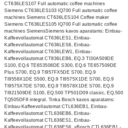
CT636LES107 Full automatic coffee machines
Siemens CT636LES103 IQ700 Full automatic coffee
machines Siemens CT636LES104 Coffee maker
Siemens CT636LES105 IQ700 Full automatic coffee
machines SiemensSiemens kavos aparatams: Einbau-
Kaffeevollautomat CT636LES1, Einbau-
Kaffeevollautomat CT636LES6, Einbau-
Kaffeevollautomat CT636LEW1, Einbau-
Kaffeevollautomat CT836LEB6, EQ.3 TI30A509DE
S100, EQ.6 TE653508DE S300, EQ.6 TE657509DE
Plus S700, EQ.9 TI957FX5DE S700, EQ.9
TI9558X1DE S500, EQ.9 TI9575X1DE S700, EQ.9
TI9575X7DE S700, EQ.9 TI9578X1DE S700, EQ.9
TI921509DE S100, EQ.500 TP501D09 classic, EQ.500
TQ505DF8 integral. Tinka Bosch kavos aparatams:
Einbau-Kaffeevollautomat CTL636EB1, Einbau-
Kaffeevollautomat CTL636EB6, Einbau-
Kaffeevollautomat CTL636ES1, Einbau-
Kaffeevollautomat CTL636ES6.,>Bosch CTL636EB1 -