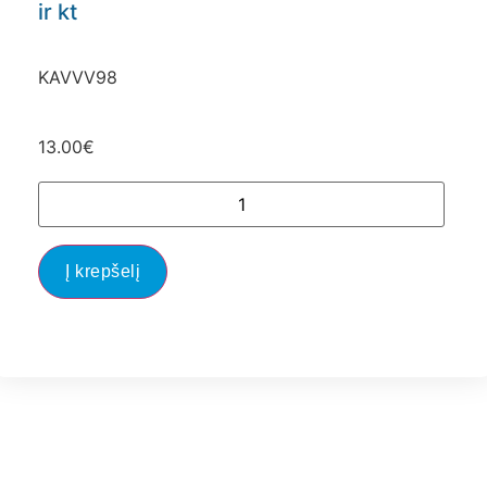
ir kt
KAVVV98
13.00
€
Į krepšelį