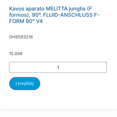
Kavos aparato MELITTA jungtis (F
formos), 90°. FLUID-ANSCHLUSS F-
FORM 90° V4
GH6593216
15.00
€
Į krepšelį