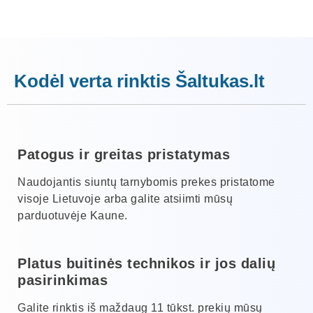
Kodėl verta rinktis Šaltukas.lt
Patogus ir greitas pristatymas
Naudojantis siuntų tarnybomis prekes pristatome
visoje Lietuvoje arba galite atsiimti mūsų
parduotuvėje Kaune.
Platus buitinės technikos ir jos dalių
pasirinkimas
Galite rinktis iš maždaug 11 tūkst. prekių mūsų