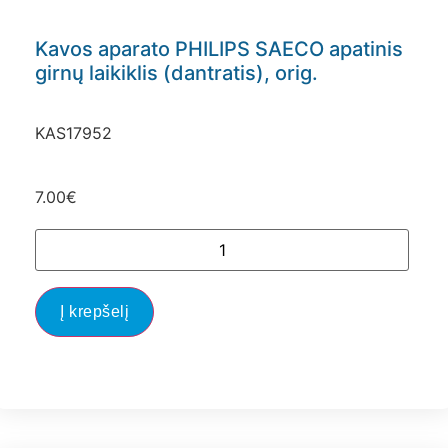
Kavos aparato PHILIPS SAECO apatinis
girnų laikiklis (dantratis), orig.
KAS17952
7.00
€
Į krepšelį