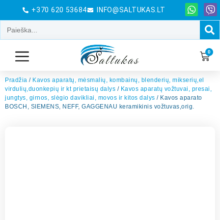
+370 620 53684
INFO@SALTUKAS.LT
0
Pradžia
/
Kavos aparatų, mėsmalių, kombainų, blenderių, mikserių,el
virdulių,duonkepių ir kt prietaisų dalys
/
Kavos aparatų vožtuvai, presai,
jungtys, girnos, slėgio davikliai, movos ir kitos dalys
/ Kavos aparato
BOSCH, SIEMENS, NEFF, GAGGENAU keramikinis vožtuvas,orig.