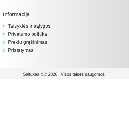
Informacija
Taisyklės ir sąlygos
Privatumo politika
Prekių grąžinimas
Pristatymas
Šaltukas.lt © 2026 | Visos teisės saugomos
Prenumeruokite mūsų
naujienlaiškį
Būsite pirmieji informuoti apie naujausias