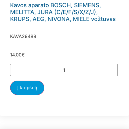
Kavos aparato BOSCH, SIEMENS,
MELITTA, JURA (C/E/F/S/X/Z/J),
KRUPS, AEG, NIVONA, MIELE vožtuvas
KAVA29489
14.00
€
Į krepšelį