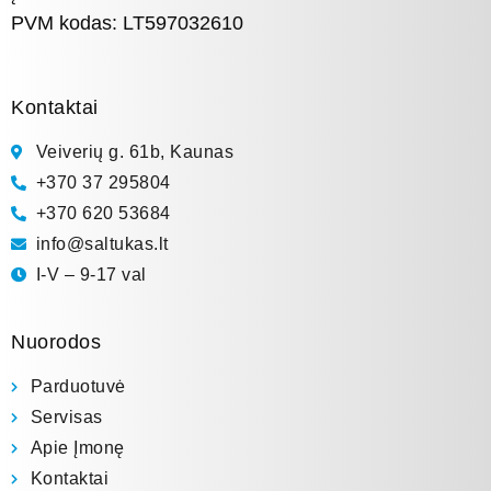
PVM kodas: LT597032610
Kontaktai
Veiverių g. 61b, Kaunas
+370 37 295804
+370 620 53684
info@saltukas.lt
I-V – 9-17 val
Nuorodos
Parduotuvė
Servisas
Apie Įmonę
Kontaktai