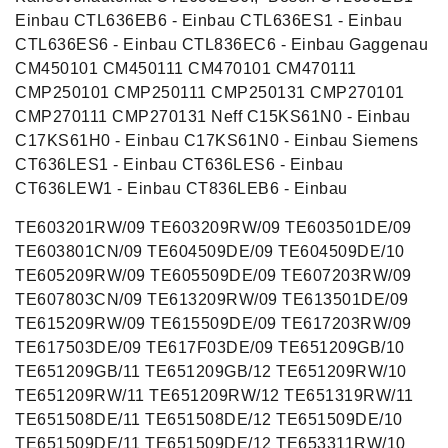
Einbau CTL636EB6 - Einbau CTL636ES1 - Einbau
CTL636ES6 - Einbau CTL836EC6 - Einbau Gaggenau
CM450101 CM450111 CM470101 CM470111
CMP250101 CMP250111 CMP250131 CMP270101
CMP270111 CMP270131 Neff C15KS61N0 - Einbau
C17KS61H0 - Einbau C17KS61N0 - Einbau Siemens
CT636LES1 - Einbau CT636LES6 - Einbau
CT636LEW1 - Einbau CT836LEB6 - Einbau
TE603201RW/09 TE603209RW/09 TE603501DE/09
TE603801CN/09 TE604509DE/09 TE604509DE/10
TE605209RW/09 TE605509DE/09 TE607203RW/09
TE607803CN/09 TE613209RW/09 TE613501DE/09
TE615209RW/09 TE615509DE/09 TE617203RW/09
TE617503DE/09 TE617F03DE/09 TE651209GB/10
TE651209GB/11 TE651209GB/12 TE651209RW/10
TE651209RW/11 TE651209RW/12 TE651319RW/11
TE651508DE/11 TE651508DE/12 TE651509DE/10
TE651509DE/11 TE651509DE/12 TE653311RW/10