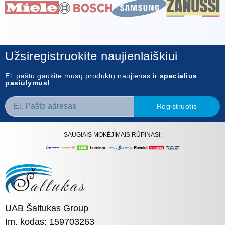
Užsiregistruokite naujienlaiškiui
El. paštu gaukite mūsų produktų naujienas ir
specialius
pasiūlymus!
Registruotis
SAUGIAIS MOKĖJIMAIS RŪPINASI:
UAB Šaltukas Group
Įm. kodas: 159703263