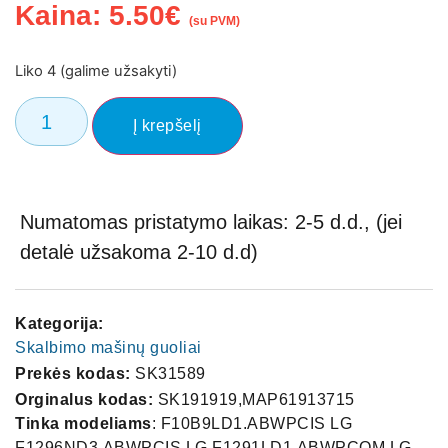
Kaina:
5.50
€
(su PVM)
Liko 4 (galime užsakyti)
Į krepšelį
Numatomas pristatymo laikas: 2-5 d.d., (jei
detalė užsakoma 2-10 d.d)
Kategorija:
Skalbimo mašinų guoliai
Prekės kodas:
SK31589
Orginalus kodas:
SK191919,MAP61913715
Tinka modeliams
: F10B9LD1.ABWPCIS LG
F1296ND3.ABWPCIS LG F1291LD1.ABWPCOM LG