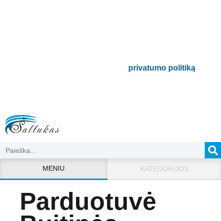
Būsite pirmieji informuoti apie naujausias
buitinės technikos tendencijas ir gausite
išskirtinių mūsų pasiūlymų.
Bus naudojamas pagal mūsų
privatumo politiką
.
MENIU
KATEGORIJOS
Parduotuvė