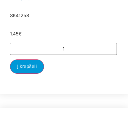
SK41258
1.45
€
Į krepšelį