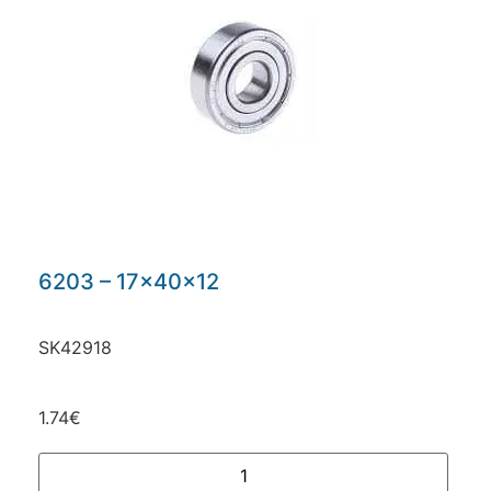
6203 – 17x40x12
SK42918
1.74
€