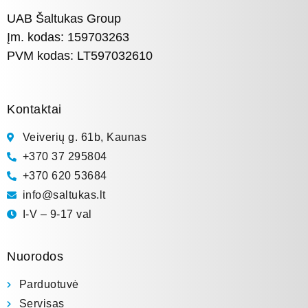
UAB Šaltukas Group
Įm. kodas: 159703263
PVM kodas: LT597032610
Kontaktai
Veiverių g. 61b, Kaunas
+370 37 295804
+370 620 53684
info@saltukas.lt
I-V – 9-17 val
Nuorodos
Parduotuvė
Servisas