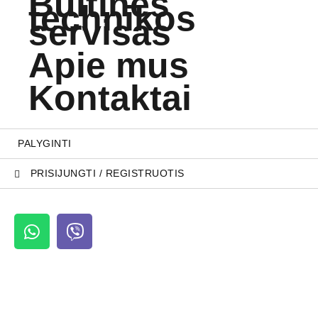
Buitinės
technikos
servisas
Apie mus
Kontaktai
PALYGINTI
PRISIJUNGTI / REGISTRUOTIS