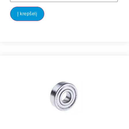
Į krepšelį