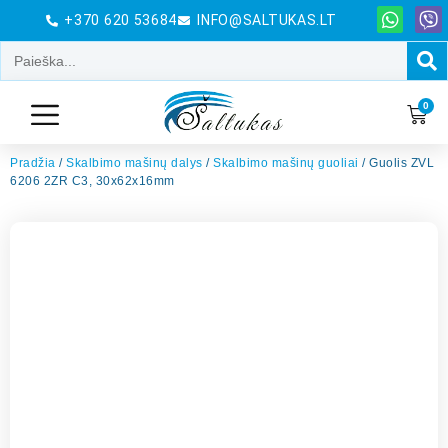
+370 620 53684
INFO@SALTUKAS.LT
0
Pradžia
/
Skalbimo mašinų dalys
/
Skalbimo mašinų guoliai
/ Guolis ZVL
6206 2ZR C3, 30x62x16mm