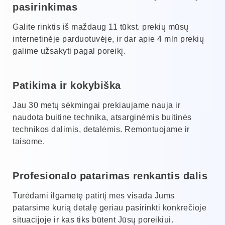
pasirinkimas
Galite rinktis iš maždaug 11 tūkst. prekių mūsų
internetinėje parduotuvėje, ir dar apie 4 mln prekių
galime užsakyti pagal poreikį.
Patikima ir kokybiška
Jau 30 metų sėkmingai prekiaujame nauja ir
naudota buitine technika, atsarginėmis buitinės
technikos dalimis, detalėmis. Remontuojame ir
taisome.
Profesionalo patarimas renkantis dalis
Turėdami ilgametę patirtį mes visada Jums
patarsime kurią detalę geriau pasirinkti konkrečioje
situacijoje ir kas tiks būtent Jūsų poreikiui.