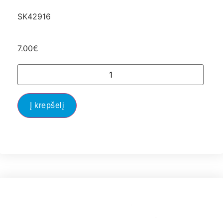
SK42916
7.00
€
Į krepšelį