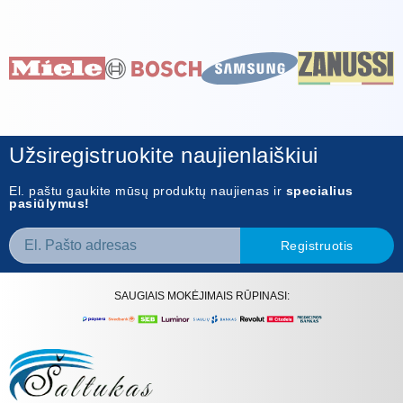
Užsiregistruokite naujienlaiškiui
El. paštu gaukite mūsų produktų naujienas ir
specialius
pasiūlymus!
Registruotis
SAUGIAIS MOKĖJIMAIS RŪPINASI: