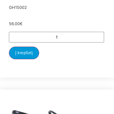
GH15002
56.00
€
Į krepšelį