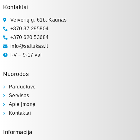
Kontaktai
Veiverių g. 61b, Kaunas
+370 37 295804
+370 620 53684
info@saltukas.lt
I-V – 9-17 val
Nuorodos
Parduotuvė
Servisas
Apie Įmonę
Kontaktai
Informacija