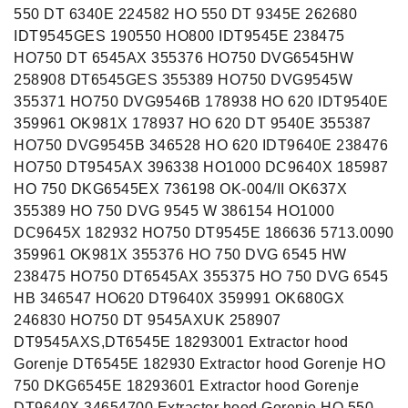
550 DT 6340E 224582 HO 550 DT 9345E 262680
IDT9545GES 190550 HO800 IDT9545E 238475
HO750 DT 6545AX 355376 HO750 DVG6545HW
258908 DT6545GES 355389 HO750 DVG9545W
355371 HO750 DVG9546B 178938 HO 620 IDT9540E
359961 OK981X 178937 HO 620 DT 9540E 355387
HO750 DVG9545B 346528 HO 620 IDT9640E 238476
HO750 DT9545AX 396338 HO1000 DC9640X 185987
HO 750 DKG6545EX 736198 OK-004/II OK637X
355389 HO 750 DVG 9545 W 386154 HO1000
DC9645X 182932 HO750 DT9545E 186636 5713.0090
359961 OK981X 355376 HO 750 DVG 6545 HW
238475 HO750 DT6545AX 355375 HO 750 DVG 6545
HB 346547 HO620 DT9640X 359991 OK680GX
246830 HO750 DT 9545AXUK 258907
DT9545AXS,DT6545E 18293001 Extractor hood
Gorenje DT6545E 182930 Extractor hood Gorenje HO
750 DKG6545E 18293601 Extractor hood Gorenje
DT9640X 34654700 Extractor hood Gorenje HO 550