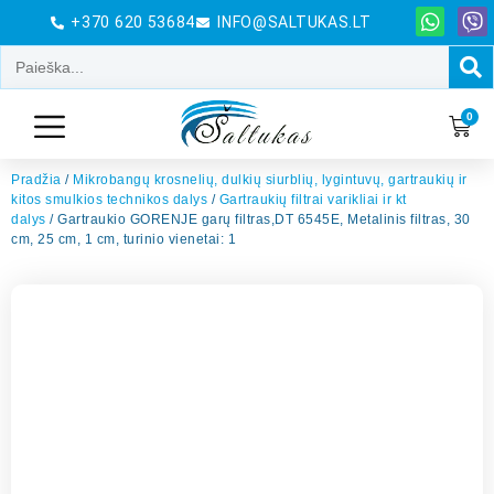
+370 620 53684
INFO@SALTUKAS.LT
0
Pradžia
/
Mikrobangų krosnelių, dulkių siurblių, lygintuvų, gartraukių ir
kitos smulkios technikos dalys
/
Gartraukių filtrai varikliai ir kt
dalys
/ Gartraukio GORENJE garų filtras,DT 6545E, Metalinis filtras, 30
cm, 25 cm, 1 cm, turinio vienetai: 1