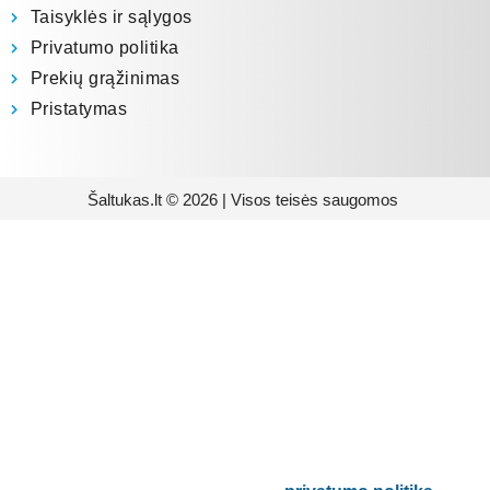
Taisyklės ir sąlygos
Privatumo politika
Prekių grąžinimas
Pristatymas
Šaltukas.lt © 2026 | Visos teisės saugomos
Prenumeruokite mūsų
naujienlaiškį
Būsite pirmieji informuoti apie naujausias
buitinės technikos tendencijas ir gausite
išskirtinių mūsų pasiūlymų.