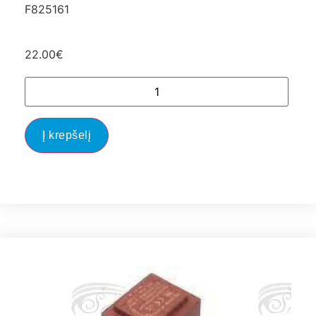
F825161
22.00
€
Į krepšelį