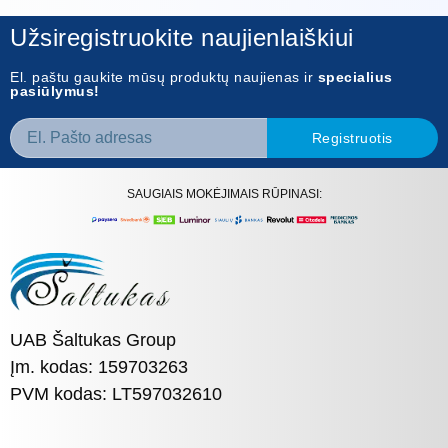
Užsiregistruokite naujienlaiškiui
El. paštu gaukite mūsų produktų naujienas ir
specialius
pasiūlymus!
Registruotis
SAUGIAIS MOKĖJIMAIS RŪPINASI:
UAB Šaltukas Group
Įm. kodas: 159703263
PVM kodas: LT597032610