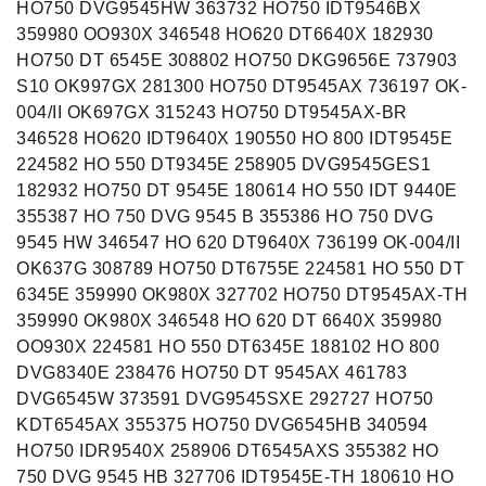
HO750 DVG9545HW 363732 HO750 IDT9546BX
359980 OO930X 346548 HO620 DT6640X 182930
HO750 DT 6545E 308802 HO750 DKG9656E 737903
S10 OK997GX 281300 HO750 DT9545AX 736197 OK-
004/II OK697GX 315243 HO750 DT9545AX-BR
346528 HO620 IDT9640X 190550 HO 800 IDT9545E
224582 HO 550 DT9345E 258905 DVG9545GES1
182932 HO750 DT 9545E 180614 HO 550 IDT 9440E
355387 HO 750 DVG 9545 B 355386 HO 750 DVG
9545 HW 346547 HO 620 DT9640X 736199 OK-004/II
OK637G 308789 HO750 DT6755E 224581 HO 550 DT
6345E 359990 OK980X 327702 HO750 DT9545AX-TH
359990 OK980X 346548 HO 620 DT 6640X 359980
OO930X 224581 HO 550 DT6345E 188102 HO 800
DVG8340E 238476 HO750 DT 9545AX 461783
DVG6545W 373591 DVG9545SXE 292727 HO750
KDT6545AX 355375 HO750 DVG6545HB 340594
HO750 IDR9540X 258906 DT6545AXS 355382 HO
750 DVG 9545 HB 327706 IDT9545E-TH 180610 HO