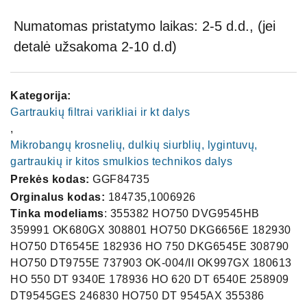
Numatomas pristatymo laikas: 2-5 d.d., (jei
detalė užsakoma 2-10 d.d)
Kategorija:
Gartraukių filtrai varikliai ir kt dalys
,
Mikrobangų krosnelių, dulkių siurblių, lygintuvų,
gartraukių ir kitos smulkios technikos dalys
Prekės kodas:
GGF84735
Orginalus kodas:
184735,1006926
Tinka modeliams
: 355382 HO750 DVG9545HB
359991 OK680GX 308801 HO750 DKG6656E 182930
HO750 DT6545E 182936 HO 750 DKG6545E 308790
HO750 DT9755E 737903 OK-004/II OK997GX 180613
HO 550 DT 9340E 178936 HO 620 DT 6540E 258909
DT9545GES 246830 HO750 DT 9545AX 355386