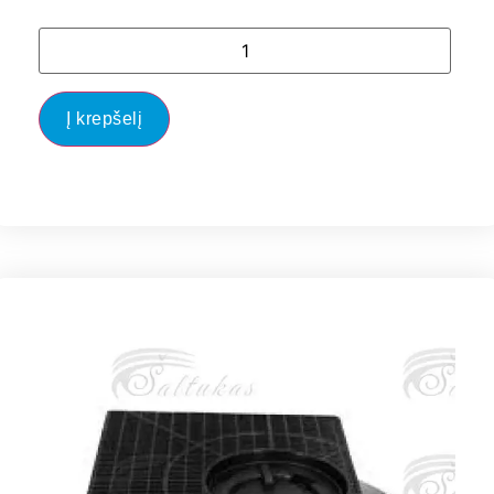
Į krepšelį