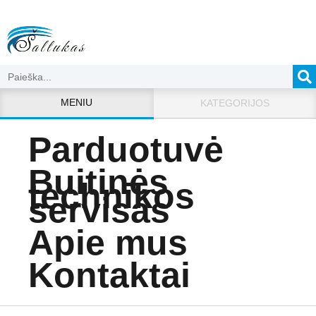
MENIU
KATEGORIJOS
Parduotuvė
Buitinės
technikos
servisas
Apie mus
Kontaktai