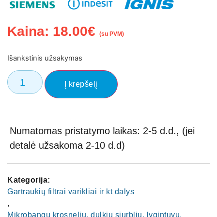
Kaina:
18.00
€
(su PVM)
Išankstinis užsakymas
Į krepšelį
Numatomas pristatymo laikas: 2-5 d.d., (jei
detalė užsakoma 2-10 d.d)
Kategorija:
Gartraukių filtrai varikliai ir kt dalys
,
Mikrobangų krosnelių, dulkių siurblių, lygintuvų,