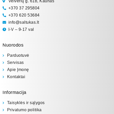
Veiverių g. 61b, Kaunas
+370 37 295804
+370 620 53684
info@saltukas.lt
I-V – 9-17 val
Nuorodos
Parduotuvė
Servisas
Apie Įmonę
Kontaktai
Informacija
Taisyklės ir sąlygos
Privatumo politika