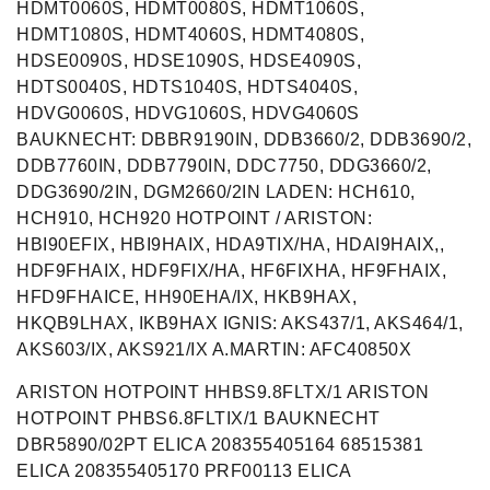
HDMT0060S, HDMT0080S, HDMT1060S,
HDMT1080S, HDMT4060S, HDMT4080S,
HDSE0090S, HDSE1090S, HDSE4090S,
HDTS0040S, HDTS1040S, HDTS4040S,
HDVG0060S, HDVG1060S, HDVG4060S
BAUKNECHT: DBBR9190IN, DDB3660/2, DDB3690/2,
DDB7760IN, DDB7790IN, DDC7750, DDG3660/2,
DDG3690/2IN, DGM2660/2IN LADEN: HCH610,
HCH910, HCH920 HOTPOINT / ARISTON:
HBI90EFIX, HBI9HAIX, HDA9TIX/HA, HDAI9HAIX,,
HDF9FHAIX, HDF9FIX/HA, HF6FIXHA, HF9FHAIX,
HFD9FHAICE, HH90EHA/IX, HKB9HAX,
HKQB9LHAX, IKB9HAX IGNIS: AKS437/1, AKS464/1,
AKS603/IX, AKS921/IX A.MARTIN: AFC40850X
ARISTON HOTPOINT HHBS9.8FLTX/1 ARISTON
HOTPOINT PHBS6.8FLTIX/1 BAUKNECHT
DBR5890/02PT ELICA 208355405164 68515381
ELICA 208355405170 PRF00113 ELICA