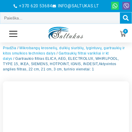
+370 620 53684
INFO@SALTUKAS.LT
0
Pradžia
/
Mikrobangų krosnelių, dulkių siurblių, lygintuvų, gartraukių ir
kitos smulkios technikos dalys
/
Gartraukių filtrai varikliai ir kt
dalys
/ Gartraukio filtras ELICA, AEG, ELECTROLUX, WHIRLPOOL,
TYPE 15, IKEA, SIEMENS, HOTPOINT, IGNIS, INDESIT,Aktyvintos
anglies filtras, 22 cm, 21 cm, 3 cm, turinio vienetai: 1