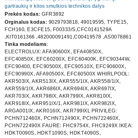
gartraukių ir kitos smulkios technikos dalys
Prekės kodas:
GFR3892
Orginalus kodas:
9029793818, 49019595, TYPE15,
FCH160, E3CFE15, F00333/S,CFC0141529A
,KIT0161366 ,482000091491,C00419578 ,AS0078861
Tinka modeliams
:
ELECTROLUX: AFA90600X, EFA40850X,
EFC40850X, EFC60200X, EFC60400K, EFC90344W,
EFC90400, EFC90500X, EFC90510X, EFC90600X,
EFC90990X, AFA90500X, EFC60500X WHIRLPOOL:
AKR503IX, AKR513IX, AKR555/1IX, AKR558/1IX,
AKR559/1IX, AKR686IX, AKR694IX, AKR697IX,
AKR703IX, AKR798IX, AKR799IX, AKR810IX,
AKR918IX, AKR951IX/1, AKR981IX, AKR982IX,
ARGA001IX, AKR016IX, AKR799IXL PRIVILEG:
PCHN712460X, PCHN712490X, PCHN722460X,
PCHN722490X FAURE: FHC9754X, FHC9249X IKEA:
HDKT0090S, HDKT1090S, HDKT4090S,