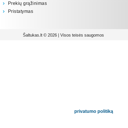
Prekių grąžinimas
Pristatymas
Šaltukas.lt © 2026 | Visos teisės saugomos
Prenumeruokite mūsų
naujienlaiškį
Būsite pirmieji informuoti apie naujausias
buitinės technikos tendencijas ir gausite
išskirtinių mūsų pasiūlymų.
Bus naudojamas pagal mūsų
privatumo politiką
.