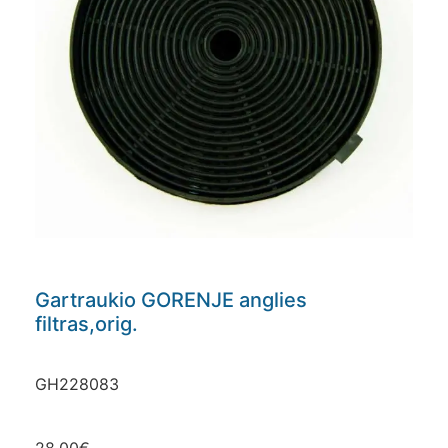
Gartraukio GORENJE anglies
filtras,orig.
GH228083