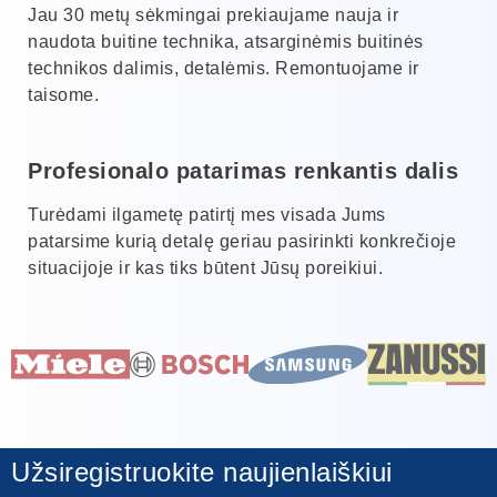
Jau 30 metų sėkmingai prekiaujame nauja ir
naudota buitine technika, atsarginėmis buitinės
technikos dalimis, detalėmis. Remontuojame ir
taisome.
Profesionalo patarimas renkantis dalis
Turėdami ilgametę patirtį mes visada Jums
patarsime kurią detalę geriau pasirinkti konkrečioje
situacijoje ir kas tiks būtent Jūsų poreikiui.
Užsiregistruokite naujienlaiškiui