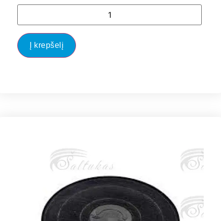
Į krepšelį