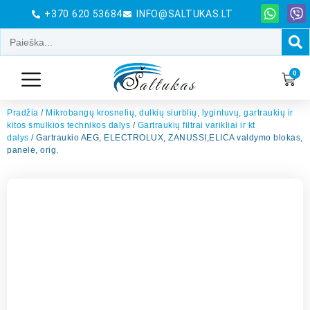
+370 620 53684
INFO@SALTUKAS.LT
0
Pradžia
/
Mikrobangų krosnelių, dulkių siurblių, lygintuvų, gartraukių ir
kitos smulkios technikos dalys
/
Gartraukių filtrai varikliai ir kt
dalys
/ Gartraukio AEG, ELECTROLUX, ZANUSSI,ELICA valdymo blokas,
panelė, orig.