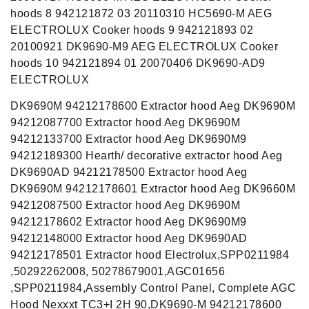
hoods 8 942121872 03 20110310 HC5690-M AEG
ELECTROLUX Cooker hoods 9 942121893 02
20100921 DK9690-M9 AEG ELECTROLUX Cooker
hoods 10 942121894 01 20070406 DK9690-AD9
ELECTROLUX
DK9690M 94212178600 Extractor hood Aeg DK9690M
94212087700 Extractor hood Aeg DK9690M
94212133700 Extractor hood Aeg DK9690M9
94212189300 Hearth/ decorative extractor hood Aeg
DK9690AD 94212178500 Extractor hood Aeg
DK9690M 94212178601 Extractor hood Aeg DK9660M
94212087500 Extractor hood Aeg DK9690M
94212178602 Extractor hood Aeg DK9690M9
94212148000 Extractor hood Aeg DK9690AD
94212178501 Extractor hood Electrolux,SPP0211984
,50292262008, 50278679001,AGC01656
,SPP0211984,Assembly Control Panel, Complete AGC
Hood Nexxxt TC3+I 2H 90,DK9690-M 94212178600