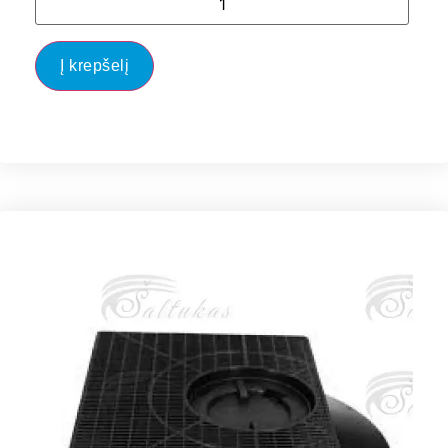
Į krepšelį