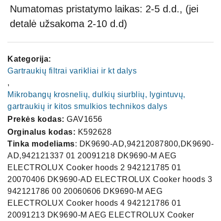
Numatomas pristatymo laikas: 2-5 d.d., (jei
detalė užsakoma 2-10 d.d)
Kategorija:
Gartraukių filtrai varikliai ir kt dalys
,
Mikrobangų krosnelių, dulkių siurblių, lygintuvų,
gartraukių ir kitos smulkios technikos dalys
Prekės kodas:
GAV1656
Orginalus kodas:
K592628
Tinka modeliams
: DK9690-AD,94212087800,DK9690-
AD,942121337 01 20091218 DK9690-M AEG
ELECTROLUX Cooker hoods 2 942121785 01
20070406 DK9690-AD ELECTROLUX Cooker hoods 3
942121786 00 20060606 DK9690-M AEG
ELECTROLUX Cooker hoods 4 942121786 01
20091213 DK9690-M AEG ELECTROLUX Cooker