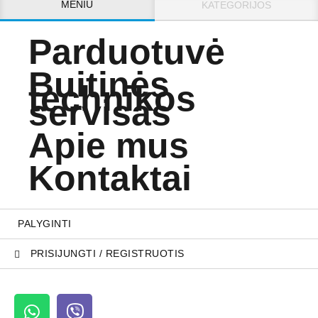
MENIU
KATEGORIJOS
Parduotuvė
Buitinės
technikos
servisas
Apie mus
Kontaktai
PALYGINTI
PRISIJUNGTI / REGISTRUOTIS