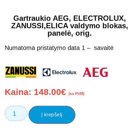
Gartraukio AEG, ELECTROLUX,
ZANUSSI,ELICA valdymo blokas,
panelė, orig.
Numatoma pristatymo data 1 – savaitė
Kaina:
148.00
€
(su PVM)
Į krepšelį