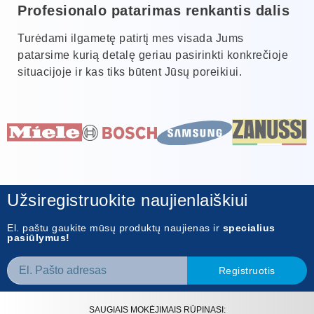
Profesionalo patarimas renkantis dalis
Turėdami ilgametę patirtį mes visada Jums
patarsime kurią detalę geriau pasirinkti konkrečioje
situacijoje ir kas tiks būtent Jūsų poreikiui.
Užsiregistruokite naujienlaiškiui
El. paštu gaukite mūsų produktų naujienas ir
specialius
pasiūlymus!
Registruotis
SAUGIAIS MOKĖJIMAIS RŪPINASI: