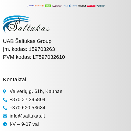
UAB Šaltukas Group
Įm. kodas: 159703263
PVM kodas: LT597032610
Kontaktai
Veiverių g. 61b, Kaunas
+370 37 295804
+370 620 53684
info@saltukas.lt
I-V – 9-17 val