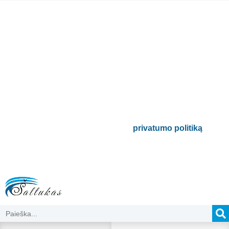
Prenumeruokite mūsų
naujienlaiškį
Būsite pirmieji informuoti apie naujausias
buitinės technikos tendencijas ir gausite
išskirtinių mūsų pasiūlymų.
Bus naudojamas pagal mūsų
privatumo politiką
.