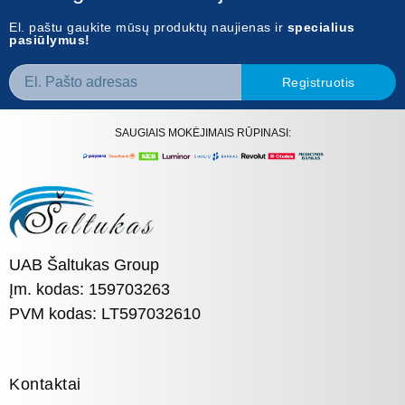
El. paštu gaukite mūsų produktų naujienas ir
specialius
pasiūlymus!
Registruotis
SAUGIAIS MOKĖJIMAIS RŪPINASI:
UAB Šaltukas Group
Įm. kodas: 159703263
PVM kodas: LT597032610
Kontaktai