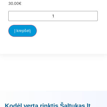
30.00
€
Į krepšelį
Kodėl verta rinktis Šaltukas.lt