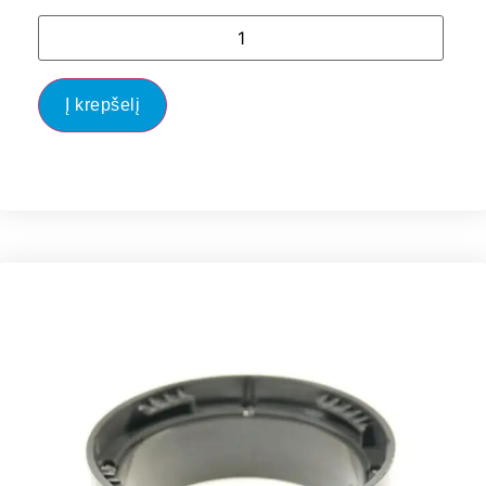
Į krepšelį