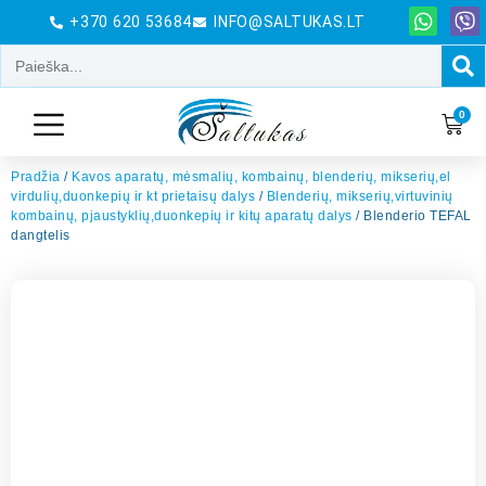
+370 620 53684
INFO@SALTUKAS.LT
0
Pradžia
/
Kavos aparatų, mėsmalių, kombainų, blenderių, mikserių,el
virdulių,duonkepių ir kt prietaisų dalys
/
Blenderių, mikserių,virtuvinių
kombainų, pjaustyklių,duonkepių ir kitų aparatų dalys
/ Blenderio TEFAL
dangtelis