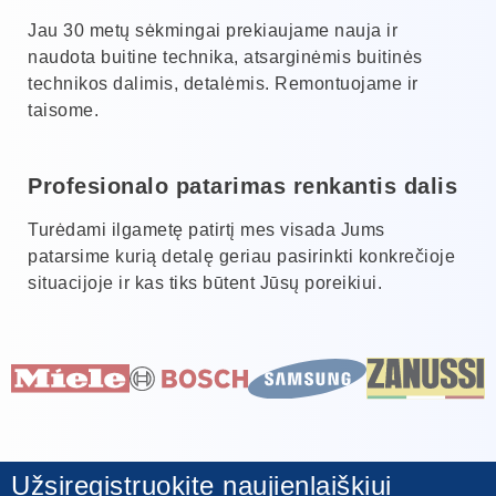
Jau 30 metų sėkmingai prekiaujame nauja ir
naudota buitine technika, atsarginėmis buitinės
technikos dalimis, detalėmis. Remontuojame ir
taisome.
Profesionalo patarimas renkantis dalis
Turėdami ilgametę patirtį mes visada Jums
patarsime kurią detalę geriau pasirinkti konkrečioje
situacijoje ir kas tiks būtent Jūsų poreikiui.
Užsiregistruokite naujienlaiškiui