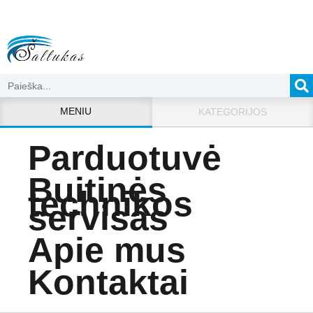
MENIU
KATEGORIJOS
Parduotuvė
Buitinės
technikos
servisas
Apie mus
Kontaktai