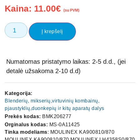
Kaina:
11.00
€
(su PVM)
Į krepšelį
Numatomas pristatymo laikas: 2-5 d.d., (jei
detalė užsakoma 2-10 d.d)
Kategorija:
Blenderių, mikserių,virtuvinių kombainų,
pjaustyklių,duonkepių ir kitų aparatų dalys
Prekės kodas:
BMK206277
Orginalus kodas:
MS-0A11425
Tinka modeliams
: MOULINEX KA900810/870
MOULINEX KA900810/870 MOULINEX LH4358S0/870