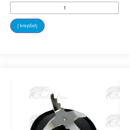
Į krepšelį