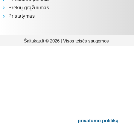
Prekių grąžinimas
Pristatymas
Šaltukas.lt © 2026 | Visos teisės saugomos
Prenumeruokite mūsų
naujienlaiškį
Būsite pirmieji informuoti apie naujausias
buitinės technikos tendencijas ir gausite
išskirtinių mūsų pasiūlymų.
Bus naudojamas pagal mūsų
privatumo politiką
.