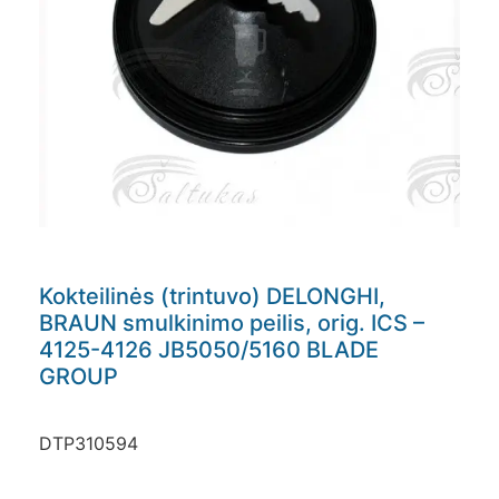
Kokteilinės (trintuvo) DELONGHI,
BRAUN smulkinimo peilis, orig. ICS –
4125-4126 JB5050/5160 BLADE
GROUP
DTP310594