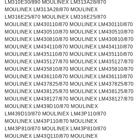
LM310E30/890 MOULINEX LM313A28/870
MOULINEX LM313A28/870 MOULINEX
LM316E25/870 MOULINEX LM316E25/870
MOULINEX LM430110/870 MOULINEX LM430110/870
MOULINEX LM430510/870 MOULINEX LM430510/870
MOULINEX LM430810/870 MOULINEX LM430810/870
MOULINEX LM434110/870 MOULINEX LM434110/870
MOULINEX LM435110/870 MOULINEX LM435110/870
MOULINEX LM435127/870 MOULINEX LM435127/870
MOULINEX LM435810/870 MOULINEX LM435810/870
MOULINEX LM436110/870 MOULINEX LM436110/870
MOULINEX LM437825/870 MOULINEX LM437825/870
MOULINEX LM438125/870 MOULINEX LM438125/870
MOULINEX LM438127/870 MOULINEX LM438127/870
MOULINEX LM439D10/870 MOULINEX
LM439D10/870 MOULINEX LM43P110/870
MOULINEX LM43P110/870 MOULINEX
LM43P810/870 MOULINEX LM43P810/870
MOULINEX LM43Q110/870 MOULINEX