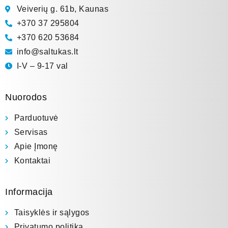
Veiverių g. 61b, Kaunas
+370 37 295804
+370 620 53684
info@saltukas.lt
I-V – 9-17 val
Nuorodos
Parduotuvė
Servisas
Apie Įmonę
Kontaktai
Informacija
Taisyklės ir sąlygos
Privatumo politika