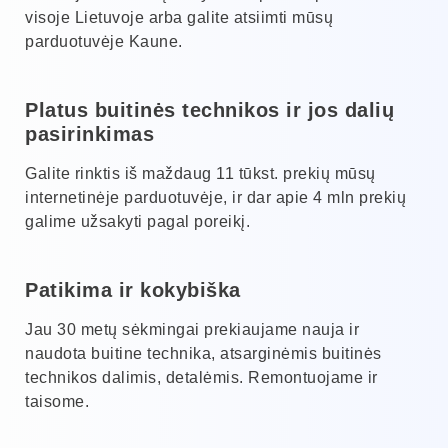
visoje Lietuvoje arba galite atsiimti mūsų
parduotuvėje Kaune.
Platus buitinės technikos ir jos dalių
pasirinkimas
Galite rinktis iš maždaug 11 tūkst. prekių mūsų
internetinėje parduotuvėje, ir dar apie 4 mln prekių
galime užsakyti pagal poreikį.
Patikima ir kokybiška
Jau 30 metų sėkmingai prekiaujame nauja ir
naudota buitine technika, atsarginėmis buitinės
technikos dalimis, detalėmis. Remontuojame ir
taisome.