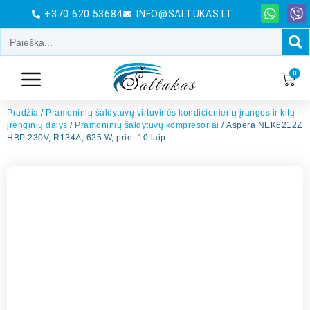
+370 620 53684
INFO@SALTUKAS.LT
0
Pradžia
/
Pramoninių šaldytuvų virtuvinės kondicionierių įrangos ir kitų
įrenginių dalys
/
Pramoninių šaldytuvų kompresoriai
/ Aspera NEK6212Z
HBP 230V, R134A, 625 W, prie -10 laip.