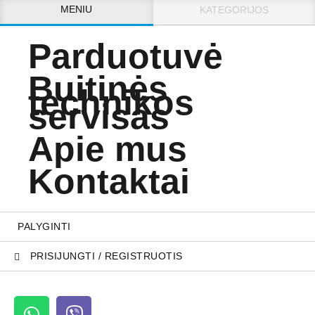
MENIU
KATEGORIJOS
Parduotuvė
Buitinės
technikos
servisas
Apie mus
Kontaktai
PALYGINTI
PRISIJUNGTI / REGISTRUOTIS