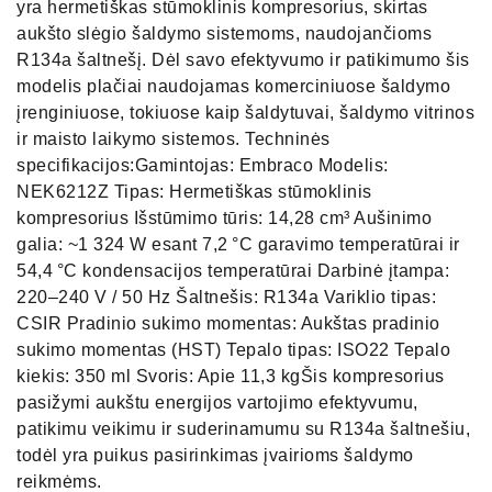
yra hermetiškas stūmoklinis kompresorius, skirtas
aukšto slėgio šaldymo sistemoms, naudojančioms
R134a šaltnešį. Dėl savo efektyvumo ir patikimumo šis
modelis plačiai naudojamas komerciniuose šaldymo
įrenginiuose, tokiuose kaip šaldytuvai, šaldymo vitrinos
ir maisto laikymo sistemos. Techninės
specifikacijos:Gamintojas: Embraco Modelis:
NEK6212Z Tipas: Hermetiškas stūmoklinis
kompresorius Išstūmimo tūris: 14,28 cm³ Aušinimo
galia: ~1 324 W esant 7,2 °C garavimo temperatūrai ir
54,4 °C kondensacijos temperatūrai Darbinė įtampa:
220–240 V / 50 Hz Šaltnešis: R134a Variklio tipas:
CSIR Pradinio sukimo momentas: Aukštas pradinio
sukimo momentas (HST) Tepalo tipas: ISO22 Tepalo
kiekis: 350 ml Svoris: Apie 11,3 kgŠis kompresorius
pasižymi aukštu energijos vartojimo efektyvumu,
patikimu veikimu ir suderinamumu su R134a šaltnešiu,
todėl yra puikus pasirinkimas įvairioms šaldymo
reikmėms.