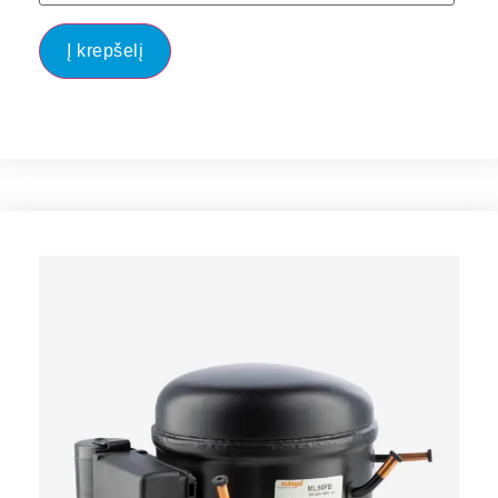
Į krepšelį