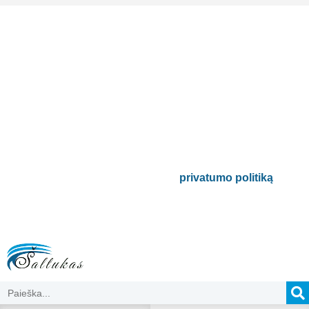
Prenumeruokite mūsų
naujienlaiškį
Būsite pirmieji informuoti apie naujausias
buitinės technikos tendencijas ir gausite
išskirtinių mūsų pasiūlymų.
Bus naudojamas pagal mūsų
privatumo politiką
.