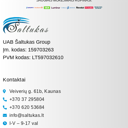
SAUGIAIS MOKĖJIMAIS RŪPINASI:
UAB Šaltukas Group
Įm. kodas: 159703263
PVM kodas: LT597032610
Kontaktai
Veiverių g. 61b, Kaunas
+370 37 295804
+370 620 53684
info@saltukas.lt
I-V – 9-17 val